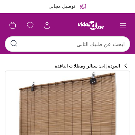
التالي
السابق
توصيل مجاني
العودة إلى: ستائر ومظلات النافذة
تشكيلة المطبخ
#sharemevidaxl