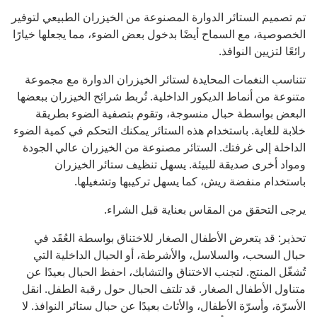
تم تصميم الستائر الدوارة المصنوعة من الخيزران الطبيعي لتوفير
الخصوصية، مع السماح أيضًا بدخول بعض الضوء، مما يجعلها خيارًا
رائعًا لتزيين النوافذ.
تتناسب النغمات المحايدة لستائر الخيزران الدوارة مع مجموعة
متنوعة من أنماط الديكور الداخلية. تُربط شرائح الخيزران ببعضها
البعض بواسطة حبال منسوجة، وتقوم بتصفية الضوء بطريقة
خلابة للغاية. باستخدام هذه الستائر يمكنك التحكم في كمية الضوء
الداخلة إلى غرفتك. الستائر مصنوعة من الخيزران عالي الجودة
ومواد أخرى صديقة للبيئة. يسهل تنظيف ستائر الخيزران
باستخدام منفضة ريش، كما يسهل تركيبها وتشغيلها.
يرجى التحقق من المقاس بعناية قبل الشراء.
تحذير: قد يتعرض الأطفال الصغار للاختناق بواسطة العُقَد في
حبال السحب، والسلاسل، والأشرطة، أو الحبال الداخلية التي
تُشغّل المنتج. لتجنب الاختناق والتشابك، احفظ الحبال بعيدًا عن
متناول الأطفال الصغار. قد تلتف الحبال حول رقبة الطفل. انقل
الأسرّة، وأسرّة الأطفال، والأثاث بعيدًا عن حبال ستائر النوافذ. لا