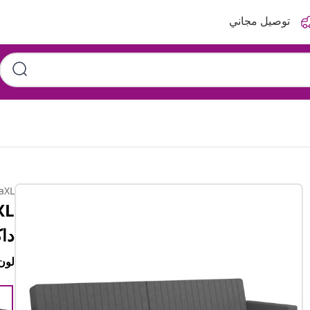
توصيل مجاني
aXL
دا
لون