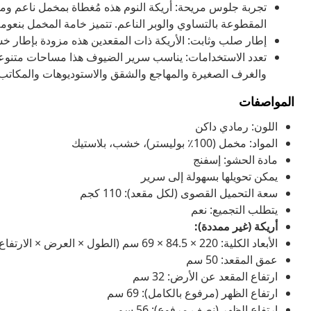
تجربة جلوس مريحة: أريكة النوم هذه مُغطاة بمخمل ناعم ومر
المقطوعة بالتساوي والوبر الناعم. تتميز خامة المخمل بنعوم
إطار صلب وثابت: الأريكة ذات المقعدين هذه مزودة بإطار خش
تعدد الاستخدامات: يناسب سرير الضيوف هذا مساحات متنوعة
والغرف الصغيرة والمهاجع والشقق والاستوديوهات والمكاتب. 
المواصفات
اللون: رمادي داكن
المواد: مخمل (100٪ بوليستر)، خشب، بلاستيك
مادة الحشو: إسفنج
يمكن تحويلها بسهولة إلى سرير
سعة التحميل القصوى (لكل مقعد): 110 كجم
يتطلب التجميع: نعم
أريكة (غير ممددة):
الأبعاد الكلية: 220 × 84.5 × 69 سم (الطول × العرض × الارتفاع)
عمق المقعد: 50 سم
ارتفاع المقعد عن الأرض: 32 سم
ارتفاع الظهر (مرفوع بالكامل): 69 سم
ارتفاع الظهر (نصف مرفوع): 56 سم