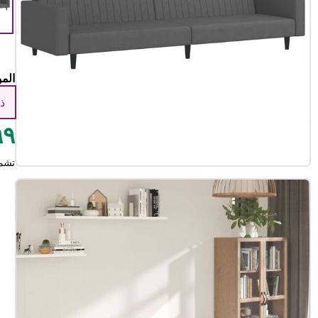
الم
ذ
٨٩٩
تشم