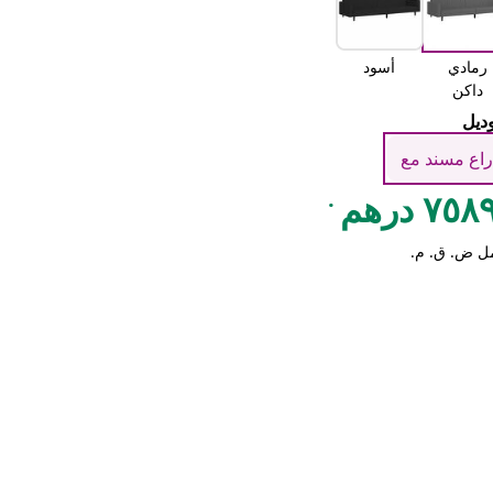
رمادي
أسود
داكن
وديل
راع مسند مع
.
٧٥ درهم
ل ض. ق. م.