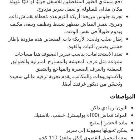
دفع مسندي الظهر المنفصلين للأسفل جزئيًا أو كليًا لتهيئة
مكان مثالي للقيلولة أو لعمل سرير مزدوج.
تجربة جلوس مريحة: أريكة النوم هذه مُغطاة بقماش ناعم
ومريح. يتميز القماش بمظهر بسيط ونظيف ويبقى مكيف
ويدوم طويلاً في نفس الوقت.
إطار صلب وثابت: الأريكة ذات المقعدين هذه مزودة بإطار
خشبي يضمن الثبات والقوة.
تعدد الاستخدامات: يناسب سرير الضيوف هذا مساحات
متنوعة مثل غرف المعيشة والمسارح المنزلية والطوابق
السفلية والغرف الصغيرة والمهاجع والشقق
والاستوديوهات والمكاتب. يقدم تجربة ترفيه عائلي سعيدة
ويُحسّن من ديكور غرفتك أيضًا.
المواصفات
اللون: رمادي داكن
المواد: قماش (100٪ بوليستر)، خشب، بلاستيك
مادة الحشو: إسفنج
يمكن تحويلها بسهولة إلى سرير
سعة التحميل القصوى (لكل مقعد): 110 كجم