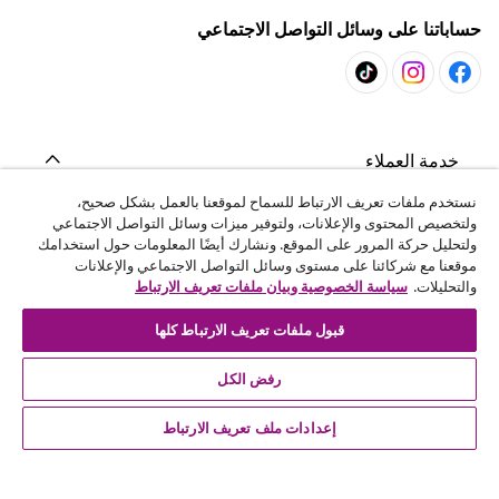
حساباتنا على وسائل التواصل الاجتماعي
خدمة العملاء
نستخدم ملفات تعريف الارتباط للسماح لموقعنا بالعمل بشكل صحيح،
ولتخصيص المحتوى والإعلانات، ولتوفير ميزات وسائل التواصل الاجتماعي
المشاريع
ولتحليل حركة المرور على الموقع. ونشارك أيضًا المعلومات حول استخدامك
موقعنا مع شركائنا على مستوى وسائل التواصل الاجتماعي والإعلانات
والتحليلات.
سياسة الخصوصية وبيان ملفات تعريف الارتباط
vidaXL
قبول ملفات تعريف الارتباط كلها
اكتشف المزيد
رفض الكل
إعدادات ملف تعريف الارتباط
© 2008-2026 vidaXL - ar.vidaxl.ae هو موقع تابع لشركة vidaXL
DWC-LLC