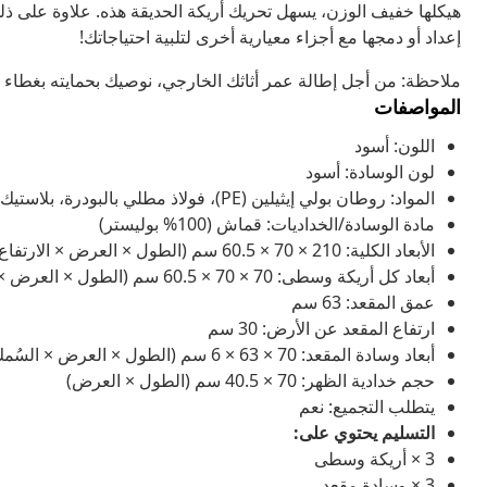
هيكلها خفيف الوزن، يسهل تحريك أريكة الحديقة هذه. علاوة على ذلك
إعداد أو دمجها مع أجزاء معيارية أخرى لتلبية احتياجاتك!
ملاحظة: من أجل إطالة عمر أثاثك الخارجي، نوصيك بحمايته بغطاء م
المواصفات
اللون: أسود
لون الوسادة: أسود
المواد: روطان بولي إيثيلين (PE)، فولاذ مطلي بالبودرة، بلاستيك
مادة الوسادة/الخداديات: قماش (100% بوليستر)
الأبعاد الكلية: 210 × 70 × 60.5 سم (الطول × العرض × الارتفاع)
أبعاد كل أريكة وسطى: 70 × 70 × 60.5 سم (الطول × العرض × الارتفاع)
عمق المقعد: 63 سم
ارتفاع المقعد عن الأرض: 30 سم
أبعاد وسادة المقعد: 70 × 63 × 6 سم (الطول × العرض × السُمك)
حجم خدادية الظهر: 70 × 40.5 سم (الطول × العرض)
يتطلب التجميع: نعم
التسليم يحتوي على:
3 × أريكة وسطى
3 × وسادة مقعد