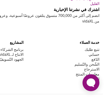
القليل
اشترك في نشرتنا الإخبارية
انضم إلى أكثر من 700,000 متسوق يتلقون عروضًا أسب
من vidaXL
خدمة العملاء
المشاريع
تتبع طلبك
برنامج الشركاء ا
حسابي
الانتاج لـ vidaXL
الدّفع
الجهود التّسويقيّ
الشّحن والتّسليم
الاسترجاع
معلومات المنتج
الطّلبيّة