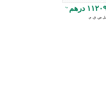
,.
١١٢ درهم
ل ض. ق. م.