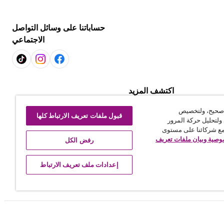
حساباتنا على وسائل التواصل
الاجتماعي
اكتشف المزيد
التسوّق لكل غرفة
 صحيح، ولتخصيص
استكشف العروض
قبول ملفات تعريف الارتباط كلها
ولتحليل حركة المرور
رتباط
مع شركائنا على مستوى
صية وبيان ملفات تعريف
رفض الكل
إعدادات ملف تعريف الارتباط