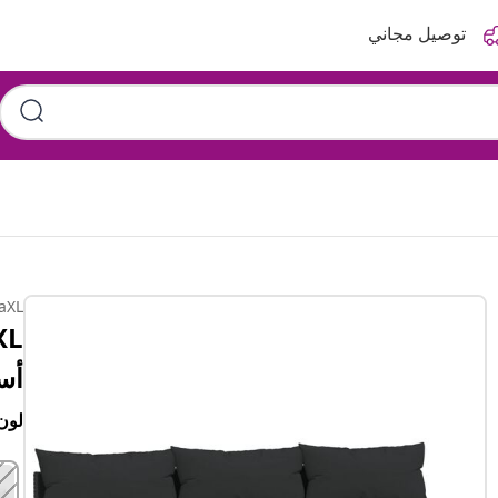
توصيل مجاني
aXL
أس
لون