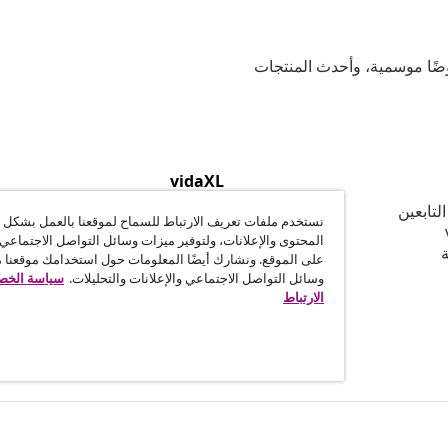
وعية، وعروضًا موسمية، وأحدث المنتجات
vidaXL
لتابعين
نبذة عن vidaXL
نستخدم ملفات تعريف الارتباط للسماح لموقعنا بالعمل بشكل
الشّروط والأحكام للبائعين على vidaXL
المحتوى والإعلانات، ولتوفير ميزات وسائل التواصل الاجتماعي 
ة
وثيقة الخصوصية وملفات تعريف الإ
على الموقع. ونشارك أيضًا المعلومات حول استخدامك موقعنا 
إعدادات ملف تعريف الارتباط
وسائل التواصل الاجتماعي والإعلانات والتحليلات.
سياسة الخصو
القواعد السلوكية
الارتباط
العمل لصالح vidaXL
الأمن
بيان الوصول
© 2008-2026 vidaXL - ar.vidaxl.ae هو موقع تابع لشركة vidaXL DWC-LLC