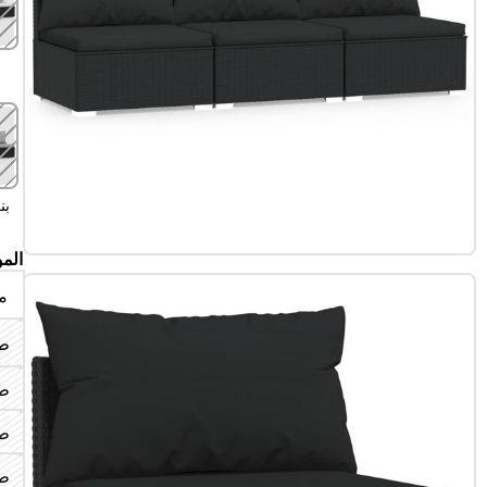
بن
الم
م
طا
طا
طا
طاو