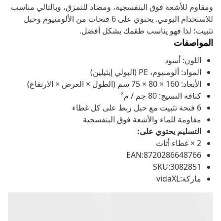
ومقاوم للأشعة فوق البنفسجية، ومضاد للتمزق، وبالتالي مناسب
للاستخدام اليومي. يحتوي على 6 فتحات من الألومنيوم وحبل
تثبيت؛ لذا فهو يناسب طقمك بشكل أفضل.
المواصفات
اللون: أسود
المواد: ألومنيوم، PE (البولي إيثيلين)
الأبعاد: 160 × 80 × 75 سم (الطول × العرض × الارتفاع)
كثافة النسيج: 80 جم / م²
6 فتحة تثبيت مع حبل ربط على كل غطاء
مقاومة للماء والأشعة فوق البنفسجية
التسليم يحتوي على:
2 × غطاء أثاث
EAN:8720286648766
SKU:3082851
ماركة:vidaXL