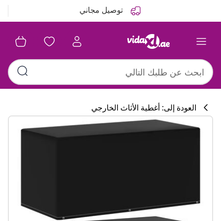
التالي
السابق
توصيل مجاني
العودة إلى: أغطية الأثاث الخارجي
تشكيلة المطبخ
#sharemevidaxl