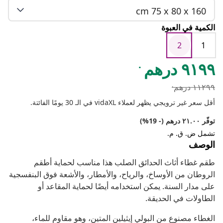
cm 75 x 80 x 160
الكمية في العبوة
2
1
.
٩١٩٩ درهم
.
١١٢٩٩ درهم
أقل سعر غير ترويجي يظهر لعملاء vidaXL في الـ 30 يومًا الفائتة.
توفّر ٢١.٠٠ درهم (- 19%)
تشمل ض. ق. م.
الوصف
طقم غطاء أثاث الحدائق الصلب هذا مناسب لحماية أطقم
الروطان من الأوساخ، والرياح، والأمطار، والأشعة فوق البنفسجية
على مدار السنة. يمكن استخدامه أيضًا لحماية المقاعد أو
الطاولات في الحديقة.
الغطاء مصنوع من البولي إيثيلين المتين، وهو مقاوم للماء،