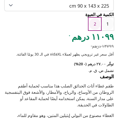
cm 90 x 143 x 225
الكمية في العبوة
2
1
.
١١٠٩٩ درهم
.
١٣٧٩٩ درهم
أقل سعر غير ترويجي يظهر لعملاء vidaXL في الـ 30 يومًا الفائتة.
توفّر ٢٧.٠٠ درهم (- 20%)
تشمل ض. ق. م.
الوصف
طقم غطاء أثاث الحدائق الصلب هذا مناسب لحماية أطقم
الروطان من الأوساخ، والرياح، والأمطار، والأشعة فوق البنفسجية
على مدار السنة. يمكن استخدامه أيضًا لحماية المقاعد أو
الطاولات في الحديقة.
الغطاء مصنوع من البولي إيثيلين المتين، وهو مقاوم للماء،