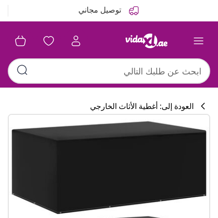
التالي
السابق
توصيل مجاني
العودة إلى: أغطية الأثاث الخارجي
تشكيلة المطبخ
#sharemevidaxl