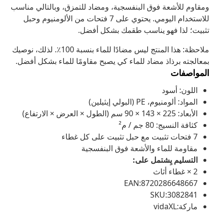
ومقاوم للأشعة فوق البنفسجية، ومضاد للتمزق، وبالتالي مناسب
للاستخدام اليومي. يحتوي على 7 فتحات من الألومنيوم وحبل
تثبيت؛ لذا فهو يناسب طقمك بشكل أفضل.
ملاحظة: هذا المنتج ليس مضادًا للماء بنسبة 100٪. لذلك، نوصيك
بمعالجته برذاذ مضاد للماء كي يصبح مقاومًا للماء بشكل أفضل.
المواصفات
اللون: أسود
المواد: ألومنيوم، PE (البولي إيثيلين)
الأبعاد: 225 × 143 × 90 سم (الطول × العرض × الارتفاع)
كثافة النسيج: 80 جم / م²
7 فتحات تثبيت مع حبل تثبيت على كل غطاء
مقاومة للماء والأشعة فوق البنفسجية
التسليم يِشتمل على:
2 × غطاء أثاث
EAN:8720286648667
SKU:3082841
ماركة:vidaXL