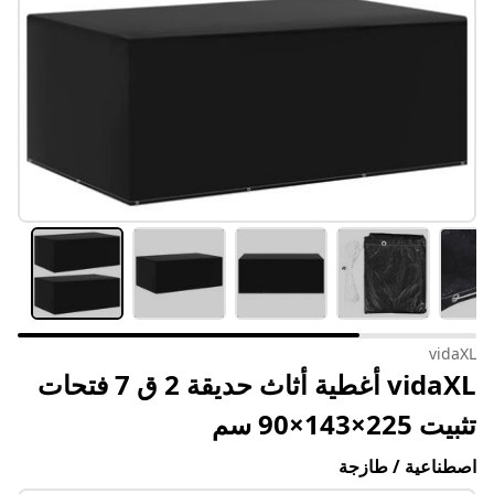
vidaXL
vidaXL أغطية أثاث حديقة 2 ق 7 فتحات
تثبيت 225×143×90 سم
اصطناعية / طازجة