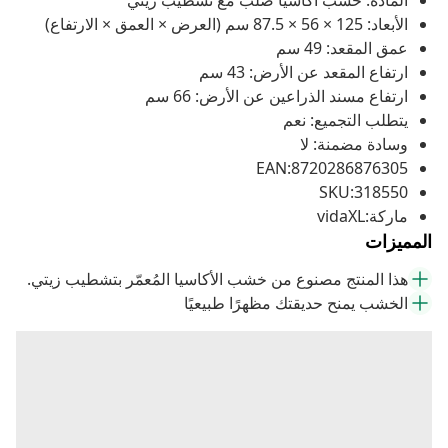
المادة: خشب أكاسيا صلب مع تشطيب زيتي
الأبعاد: 125 × 56 × 87.5 سم (العرض × العمق × الارتفاع)
عمق المقعد: 49 سم
ارتفاع المقعد عن الأرض: 43 سم
ارتفاع مسند الذراعين عن الأرض: 66 سم
يتطلب التجميع: نعم
وسادة مضمنة: لا
EAN:8720286876305
SKU:318550
ماركة:vidaXL
المميزات
هذا المنتج مصنوع من خشب الأكاسيا المُعمّر بتشطيب زيتي.
الخشب يمنح حديقتك مظهرًا طبيعيًا