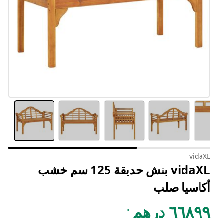
vidaXL
vidaXL بنش حديقة 125 سم خشب
أكاسيا صلب
.
٦٦٨٩٩ درهم