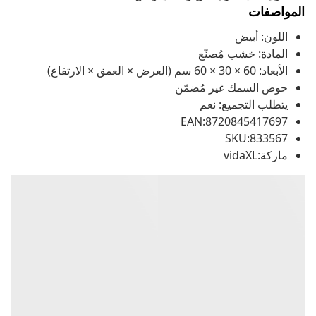
المواصفات
اللون: أبيض
المادة: خشب مُصنّع
الأبعاد: 60 × 30 × 60 سم (العرض × العمق × الارتفاع)
حوض السمك غير مُضمّن
يتطلب التجميع: نعم
EAN:8720845417697
SKU:833567
ماركة:vidaXL