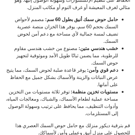
الحفاظ على تنظيم الإكسسوارات وسهولة الوصول إليها. وهو
مثالي لغرف المعيشة أو غرف النوم أو مكاتب المنزل.
حامل حوض سمك أنيق بطول 60 سم:
مصمم لأحواض
السمك بحجم 60 سم، يوفر هذا الخزان منصة عصرية
تضيف لمسة جمالية لأي مساحة مع دعم آمن لحوض
السمك.
خشب هندسي متين:
مصنوع من خشب هندسي مقاوم
للرطوبة، مما يضمن ثباتًا طويل الأمد وموثوقية لتجهيز
حوض السمك.
دعم قوي وآمن:
يوفر قاعدة صلبة لحوض السمك، مما يتيح
عرض النباتات والزينة والأسماك بشكل جميل مع الحفاظ
على أمانها.
مستويات تخزين منظمة:
توفر ثلاثة مستويات من التخزين
مساحة عملية لطعام الأسماك، والشباك، ومعالجات المياه،
وأدوات التنظيف، مما يحافظ على ترتيب وسهولة الوصول
إلى المستلزمات.
قم بترقية ديكور منزلك مع حامل حوض السمك العصري هذا
للحصول على منزل أنيق وعملي وآمن لأسماكك.