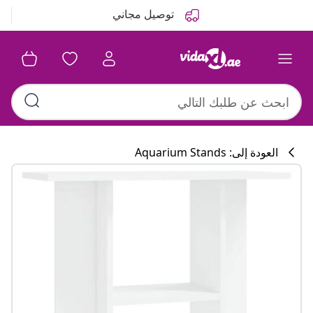
التالي
السابق
توصيل مجاني
العودة إلى: Aquarium Stands
تشكيلة المطبخ
#sharemevidaxl