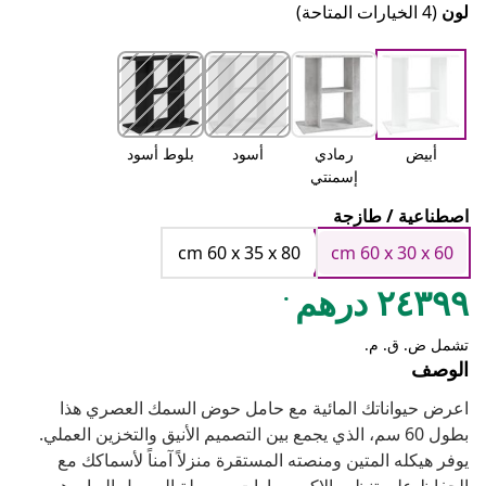
لون
(4 الخيارات المتاحة)
أبيض
رمادي
أسود
بلوط أسود
إسمنتي
اصطناعية / طازجة
cm 60 x 35 x 80
cm 60 x 30 x 60
.
٢٤٣٩٩ درهم
تشمل ض. ق. م.
الوصف
اعرض حيواناتك المائية مع حامل حوض السمك العصري هذا
بطول 60 سم، الذي يجمع بين التصميم الأنيق والتخزين العملي.
يوفر هيكله المتين ومنصته المستقرة منزلاً آمناً لأسماكك مع