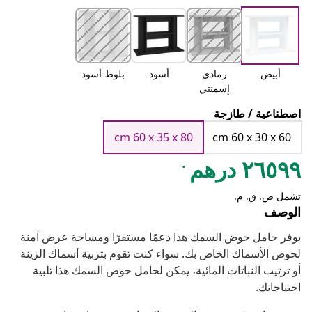
أبيض
رمادي
أسود
بلوط أسود
إسمنتي
اصطناعية / طازجة
cm 60 x 35 x 80
cm 60 x 30 x 60
.
٢٦٥٩٩ درهم
تشمل ض. ق. م.
الوصف
يوفر حامل حوض السمك هذا دعمًا مستقرًا ومساحة عرض آمنة
لحوض الأسماك الخاص بك. سواء كنت تقوم بتربية أسماك الزينة
أو ترتيب النباتات المائية، يمكن لحامل حوض السمك هذا تلبية
احتياجاتك.