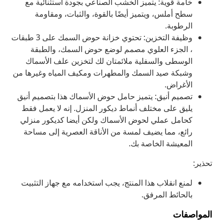
خامة قوية: يتميز الخشب الصناعي بجودة استثنائية مع
سطح أملس، ويتميز أيضًا بالقوة، والثبات، ومقاومة
الرطوبة.
وظيفة التخزين: تحتوي خزانة حوض السمك على 3 طبقات
، الجزء العلوي مصمم لوضع حوض السمك، والطبقة
الوسطى والسفلية ملائمتان لك لتخزين علف الأسماك
وشبكة صيد السمك والمطهرات ومكيف المياه وغيرها من
الأغراض.
تصميم أنيق: يتميز حامل حوض الأسماك هذا بتصميم أنيق
يليق على مختلف أنماط ديكور المنزل. إنه لا يعمل فقط
كحامل عملي لحوض الأسماك ولكن أيضا كديكور منزلي
رائع، مما يضيف لمسة من الأناقة العصرية إلى مساحة
المعيشة الخاصة بك.
تحذير:
لمنع انقلاب هذا المنتج، يجب استخدامه مع جهاز التثبيت
بالحائط المرفق.
المواصفات