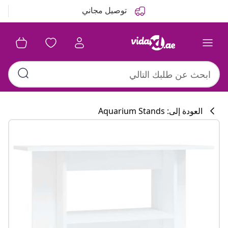
التالي
السابق
توصيل مجاني
العودة إلى: Aquarium Stands
تشكيلة المطبخ
#sharemevidaxl