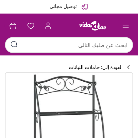
التالي
السابق
توصيل مجاني
العودة إلى: حاملات النباتات
تشكيلة المطبخ
#sharemevidaxl