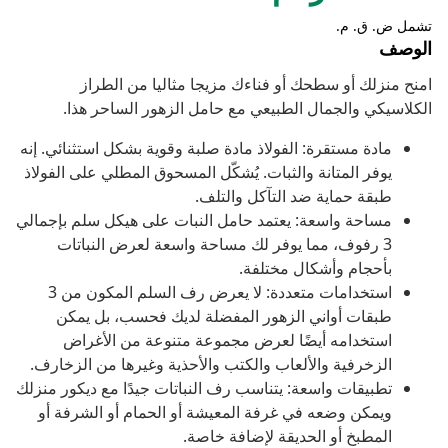
تشمل ض. ق. م.
الوصف
امنح منزلك أو سطحك أو فناءك مزيجا مثاليا من الطراز
الكلاسيكي والجمال الطبيعي مع حامل الزهور الساحر هذا.
مادة مستقرة: الفولاذ مادة صلبة وقوية بشكل استثنائي. إنه
يوفر المتانة والثبات. يُشكّل المسحوق المطلي على الفولاذ
طبقة حماية ضد التآكل والتلف.
مساحة واسعة: يعتمد حامل النبات على هيكل سلم بإجمالي
3 رفوف، مما يوفر لك مساحة واسعة لعرض النباتات
بأحجام وأشكال مختلفة.
استخدامات متعددة: لا يعرض رف السلم المكون من 3
طبقات أواني الزهور المفضلة لديك فحسب، بل يمكن
استخدامه أيضًا لعرض مجموعة متنوعة من الأغراض
الزخرفية والألعاب والكتب والأحذية وغيرها من الزخارف.
تطبيقات واسعة: يتناسب رف النباتات جيدًا مع ديكور منزلك
ويمكن وضعه في غرفة المعيشة أو الحمام أو الشرفة أو
المطبخ أو الحديقة لإضافة خاصة.