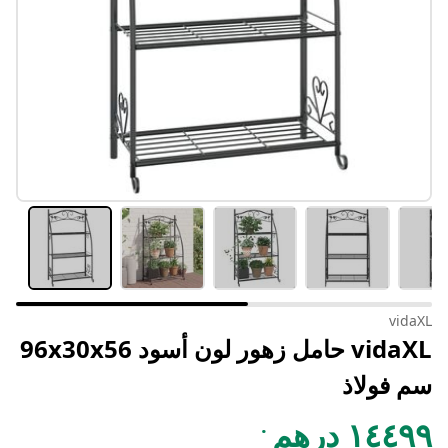
vidaXL
vidaXL حامل زهور لون أسود 96x30x56
سم فولاذ
.
١٤٤٩٩ درهم