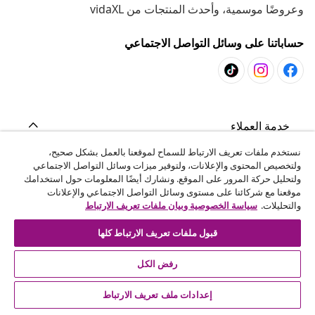
وعروضًا موسمية، وأحدث المنتجات من vidaXL
حساباتنا على وسائل التواصل الاجتماعي
خدمة العملاء
نستخدم ملفات تعريف الارتباط للسماح لموقعنا بالعمل بشكل صحيح،
ولتخصيص المحتوى والإعلانات، ولتوفير ميزات وسائل التواصل الاجتماعي
المشاريع
ولتحليل حركة المرور على الموقع. ونشارك أيضًا المعلومات حول استخدامك
موقعنا مع شركائنا على مستوى وسائل التواصل الاجتماعي والإعلانات
والتحليلات.
سياسة الخصوصية وبيان ملفات تعريف الارتباط
vidaXL
قبول ملفات تعريف الارتباط كلها
اكتشف المزيد
رفض الكل
إعدادات ملف تعريف الارتباط
© 2008-2026 vidaXL - ar.vidaxl.ae هو موقع تابع لشركة vidaXL