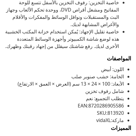
خاصية التخزين: رفوف التخزين بالأسفل تتسع للوحة
المفاتيح ومشغل أقراص DVD، ووحدة تحكم الألعاب وجهاز
البث والمستقبلات ونواقل الوسائط والمفكرات والأقلام
والأغراض المشابهة لديك.
خاصية تقليل الإجهاد: يُمكن استخدام خزانة المكتب الخشبية
هذه لوضع شاشة الكمبيوتر وأجهزة الوسائط المتعددة
الأخرى لديك. رفع شاشتك سيقلل من إجهاد رقبتك وظهرك.
المواصفات
اللون: أبيض
الخامة: خشب صنوبر صلب
الأبعاد: 100 × 24 × 13 سم (العرض × العمق × الارتفاع)
شامل رفوف تخزين
يتطلب التجميع: نعم
EAN:8720286905586
SKU:813920
ماركة:vidaXL
المميزات