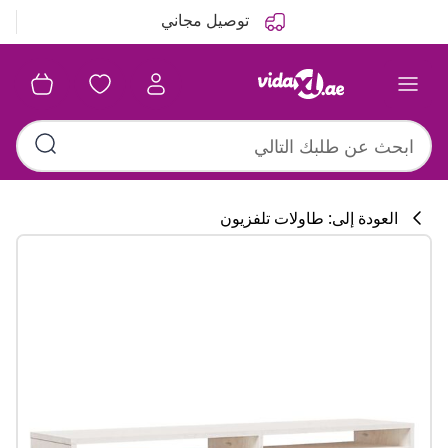
التالي
السابق
توصيل مجاني
العودة إلى: طاولات تلفزيون
تشكيلة المطبخ
#sharemevidaxl