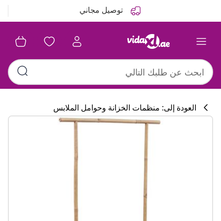
التالي
السابق
توصيل مجاني
العودة إلى: منظمات الخزانة وحوامل الملابس
تشكيلة المطبخ
#sharemevidaxl