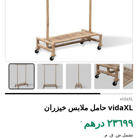
vidaXL
vidaXL حامل ملابس خيزران
.
٢٣٦٩٩ درهم
تشمل ض. ق. م.