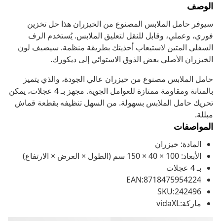
الوصف
سيوفر حامل الملابس المصنوع من الخيزران هذا حل تخزين
فوري، وعملي، وقابل للنقل لتعليق الملابس. يُستخدم الرف
السفلي المتين لاستيعاب أحذيتك بطريقة منظمة. سيضيف لون
الخيزران الأصلي بعض الذوق الاستوائي إلى ديكورك.
حامل الملابس مصنوع من خيزران عالي الجودة، والذي يتميز
بالمتانة ومقاومة ممتازة للعوامل الجوية. مجهز بـ 4 عجلات، يمكن
تحريك حامل الملابس بسهولة. من السهل تنظيفه بقطعة قماش
مبللة.
المواصفات
المادة: خيزران
الأبعاد: 100 × 40 × 150 سم (الطول × العرض × الارتفاع)
بـ 4 عجلات
EAN:8718475954224
SKU:242496
ماركة:vidaXL