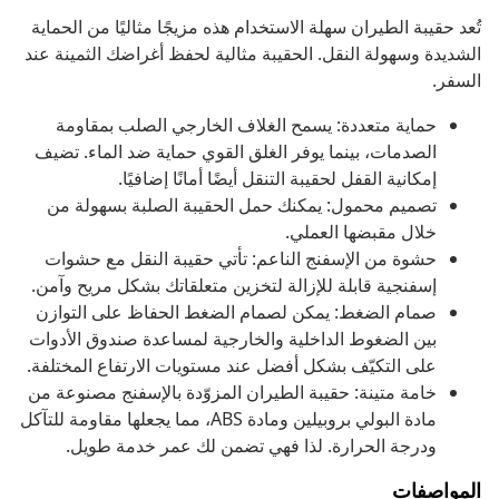
تُعد حقيبة الطيران سهلة الاستخدام هذه مزيجًا مثاليًا من الحماية
الشديدة وسهولة النقل. الحقيبة مثالية لحفظ أغراضك الثمينة عند
السفر.
حماية متعددة: يسمح الغلاف الخارجي الصلب بمقاومة
الصدمات، بينما يوفر الغلق القوي حماية ضد الماء. تضيف
إمكانية القفل لحقيبة التنقل أيضًا أمانًا إضافيًا.
تصميم محمول: يمكنك حمل الحقيبة الصلبة بسهولة من
خلال مقبضها العملي.
حشوة من الإسفنج الناعم: تأتي حقيبة النقل مع حشوات
إسفنجية قابلة للإزالة لتخزين متعلقاتك بشكل مريح وآمن.
صمام الضغط: يمكن لصمام الضغط الحفاظ على التوازن
بين الضغوط الداخلية والخارجية لمساعدة صندوق الأدوات
على التكيّف بشكل أفضل عند مستويات الارتفاع المختلفة.
خامة متينة: حقيبة الطيران المزوّدة بالإسفنج مصنوعة من
مادة البولي بروبيلين ومادة ABS، مما يجعلها مقاومة للتآكل
ودرجة الحرارة. لذا فهي تضمن لك عمر خدمة طويل.
المواصفات