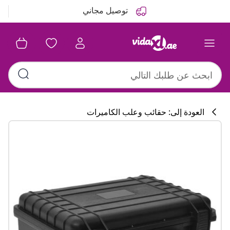
التالي
السابق
توصيل مجاني
العودة إلى: حقائب وعلب الكاميرات
تشكيلة المطبخ
#sharemevidaxl