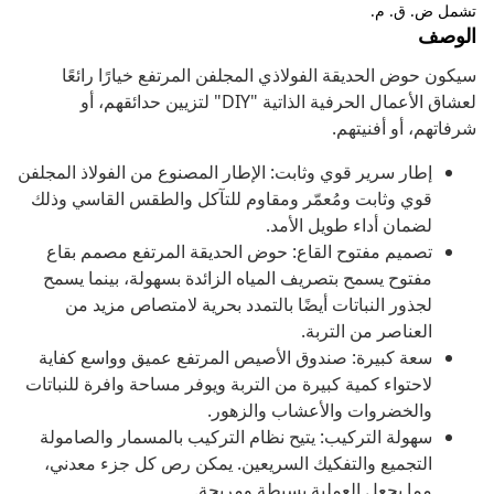
تشمل ض. ق. م.
الوصف
سيكون حوض الحديقة الفولاذي المجلفن المرتفع خيارًا رائعًا
لعشاق الأعمال الحرفية الذاتية "DIY" لتزيين حدائقهم، أو
شرفاتهم، أو أفنيتهم.
إطار سرير قوي وثابت: الإطار المصنوع من الفولاذ المجلفن
قوي وثابت ومُعمّر ومقاوم للتآكل والطقس القاسي وذلك
لضمان أداء طويل الأمد.
تصميم مفتوح القاع: حوض الحديقة المرتفع مصمم بقاع
مفتوح يسمح بتصريف المياه الزائدة بسهولة، بينما يسمح
لجذور النباتات أيضًا بالتمدد بحرية لامتصاص مزيد من
العناصر من التربة.
سعة كبيرة: صندوق الأصيص المرتفع عميق وواسع كفاية
لاحتواء كمية كبيرة من التربة ويوفر مساحة وافرة للنباتات
والخضروات والأعشاب والزهور.
سهولة التركيب: يتيح نظام التركيب بالمسمار والصامولة
التجميع والتفكيك السريعين. يمكن رص كل جزء معدني،
مما يجعل العملية بسيطة ومريحة.