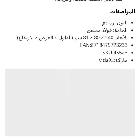
المواصفات
اللون: رمادي
الخامة: فولاذ مجلفن
الأبعاد: 240 × 80 × 81 سم (الطول × العرض × الارتفاع)
EAN:8718475723233
SKU:45523
ماركة:vidaXL