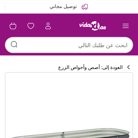
التالي
السابق
توصيل مجاني
العودة إلى: أصص وأحواض الزرع
تشكيلة المطبخ
#sharemevidaxl