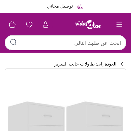
التالي
السابق
توصيل مجاني
العودة إلى: طاولات جانب السرير
تشكيلة المطبخ
#sharemevidaxl