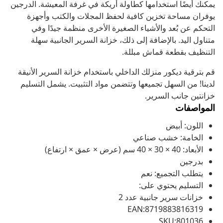
يمكنك أيضًا استخدامها كطاولة أريكة في غرفة المعيشة. الدرجين
يوفران مساحة تخزين كافية لحفظ المجلات والكتب وأجهزة
التحكم عن بُعد والأشياء الصغيرة الأخرى منظمة جيدًا وفي
متناول اليد. بالإضافة إلى ذلك، خزانة السرير الجانبية سهلة
التنظيف بقطعة قماش مبللة.
قم بترقية ديكور منزلك الداخلي باستخدام خزانة السرير الأنيقة
لدينا! من السهل تجميعها وتتضمن مواد التثبيت. يشمل التسليم
خزانتين جانب السرير.
المواصفات
اللون: أبيض
الخامة: خشب صناعي
الأبعاد: 40 × 30 × 40 سم (عرض × عمق × ارتفاع)
بدرجين
يتطلب التجميع: نعم
التسليم يحتوي على:
خزانات سرير جانبية عدد 2
EAN:8719883816319
SKU:801036