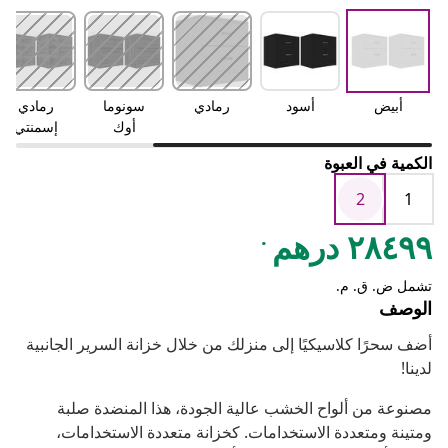
أبيض
أسود
رمادي
سونوما
رمادي
أوك
إسمنتي
الكمية في العبوة
2
1
.
٢٨٤٩٩ درهم
تشمل ض. ق. م.
الوصف
أضف سحرًا كلاسيكيًا إلى منزلك من خلال خزانة السرير الجانبية
لدينا!
مصنوعة من ألواح الخشب عالية الجودة، هذا المنضدة صلبة
ومتينة ومتعددة الاستخدامات. كخزانة متعددة الاستخدامات،