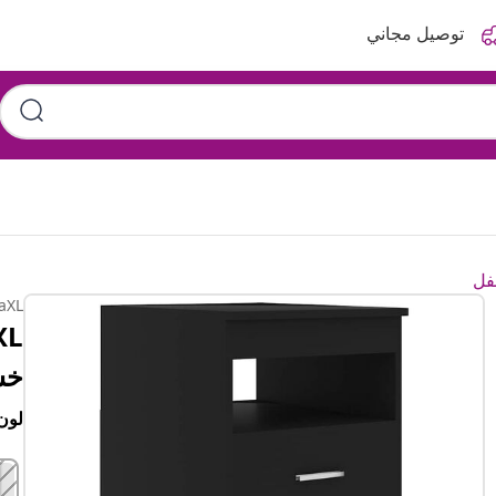
توصيل مجاني
فل
aXL
خش
لون