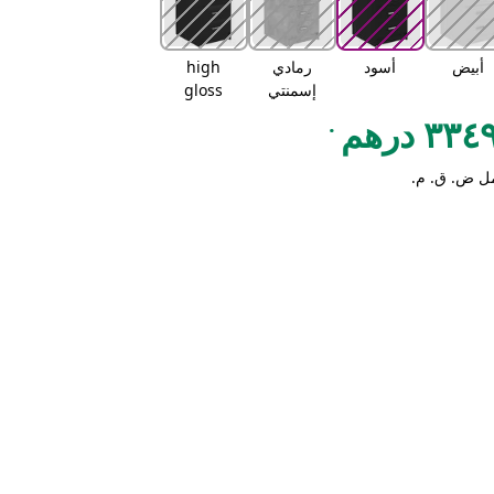
أبيض
أسود
رمادي
high
إسمنتي
gloss
black
.
٣٣ درهم
ل ض. ق. م.