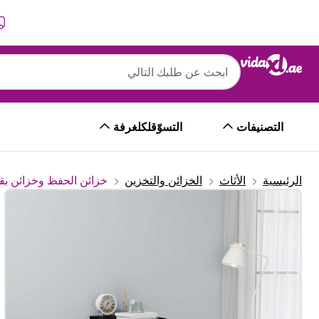
التالي
السابق
vidaXL
vidaXL خزانة أدراج أسود 40×50×76 سم خشب صناعي
التصنيفات
التسوّقلكلغرفة
الرئيسية
الأثاث
الخزائن والتخزين
خزائن الحفظ وخزائن بق