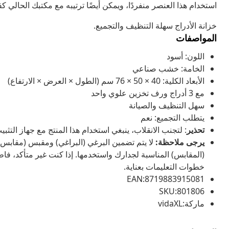
استخدام هذا العنصر منفردًا، ويمكن أيضًا ترتيبه مع مكتبك الحالي ك
خزانة الأدراج سهلة التنظيف والتجميع.
المواصفات
اللون: أسود
الخامة: خشب صناعي
الأبعاد الكلية: 40 × 50 × 76 سم (الطول × العرض × الارتفاع)
مع 3 أدراج ورف تخزين علوي واحد
سهل التنظيف والصيانة
يتطلب التجميع: نعم
تحذير
: لتجنب الانقلاب، ينبغي استخدام هذا المنتج مع جهاز التث
يرجى ملاحظة:
لا يتم تضمين البرغي (البراغي) ومقبس (مقابس) 
(المقابس) المناسبة لجدارك واستخدمها. إذا كنت غير متأكد، فا
خطوات التعليمات بعناية.
EAN:8719883915081
SKU:801806
ماركة:vidaXL