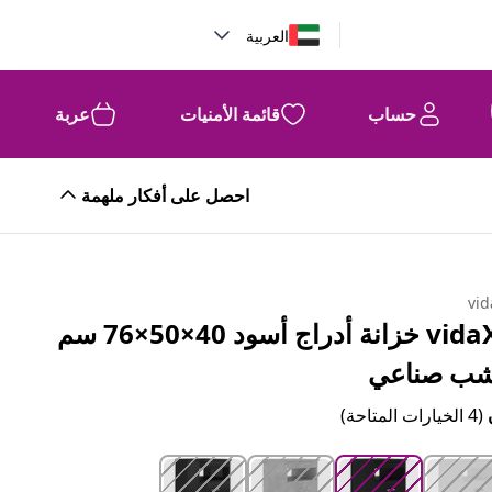
العربية
حساب
قائمة الأمنيات
عربة
.
٣٣٤٩٩ درهم
احصل على أفكار ملهمة
vid
vidaXL خزانة أدراج أسود 40×50×76 سم
ب صناعي
(4 الخيارات المتاحة)