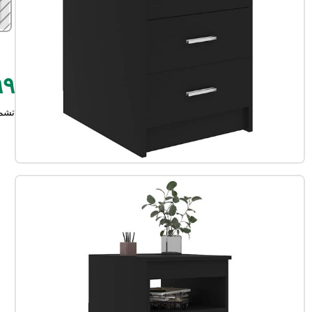
٤٩٩
تشم