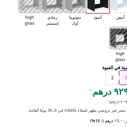
أبيض
أسود
سونوما
رمادي
high
أوك
إسمنتي
gloss
white
high
gloss
grey
ية في العبوة
2
.
٩ درهم
.
 درهم
 غير ترويجي يظهر لعملاء vidaXL في الـ 30 يومًا الفائتة.
(- 15%)