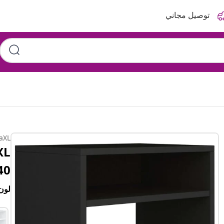
توصيل مجاني
aXL
40×30×40 سم خشب 
لون