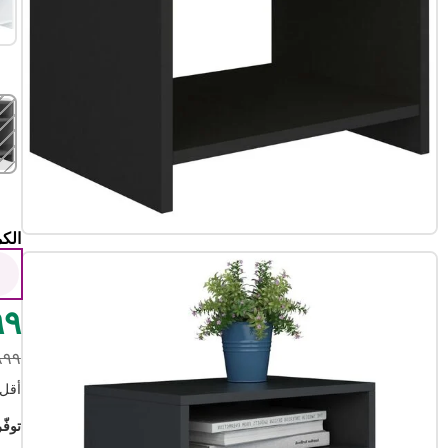
الكم
1
٢٩٩
١٠٨٩٩
أقل سعر
توفّر ١٦.٠٠ درهم 