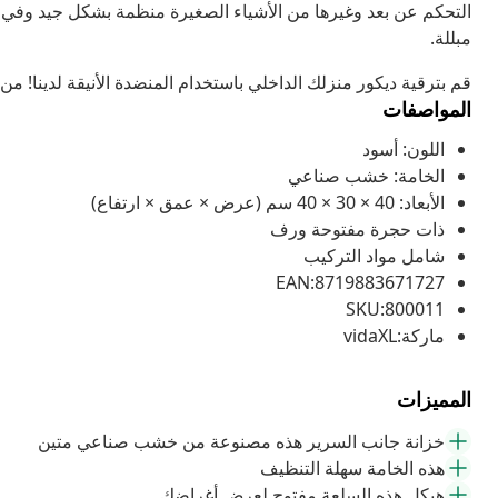
التحكم عن بعد وغيرها من الأشياء الصغيرة منظمة بشكل جيد وفي 
مبللة.
قم بترقية ديكور منزلك الداخلي باستخدام المنضدة الأنيقة لدينا! من
المواصفات
اللون: أسود
الخامة: خشب صناعي
الأبعاد: 40 × 30 × 40 سم (عرض × عمق × ارتفاع)
ذات حجرة مفتوحة ورف
شامل مواد التركيب
EAN:8719883671727
SKU:800011
ماركة:vidaXL
المميزات
خزانة جانب السرير هذه مصنوعة من خشب صناعي متين
هذه الخامة سهلة التنظيف
هيكل هذه السلعة مفتوح لعرض أغراضك