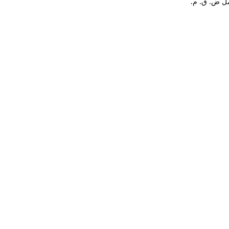
ل ض. ق. م.