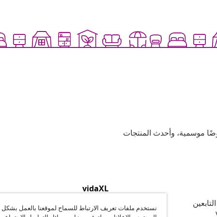
وعية، وعروضًا موسمية، وأحدث المنتجات
vidaXL
لتابعين
نبذة عن vidaXL
نستخدم ملفات تعريف الارتباط للسماح لموقعنا بالعمل بشكل
الشّروط والأحكام للبائعين على vidaXL