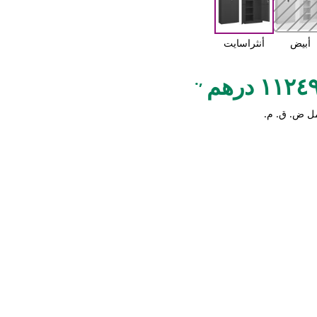
أبيض
أنثراسايت
,.
١١٢ درهم
ل ض. ق. م.