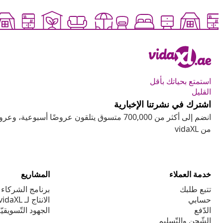
استمتع بحياتك بأقل
القليل
اشترك في نشرتنا الإخبارية
انضم إلى أكثر من 700,000 متسوق يتلقون عروضًا أسب
من vidaXL
خدمة العملاء
المشاريع
تتبع طلبك
برنامج الشركاء ا
حسابي
الانتاج لـ vidaXL
الدّفع
الجهود التّسويقيّ
الشّحن والتّسليم