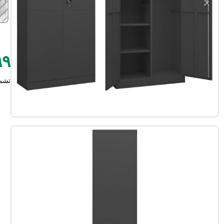
٤٩٩
تشم