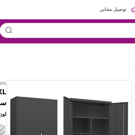
توصيل مجاني
aXL
سم
لون