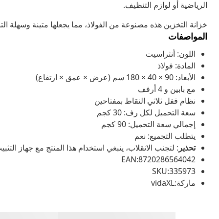
الرياضية أو لوازم التنظيف.
خزانة التخزين هذه مصنوعة من الفولاذ، مما يجعلها متينة وسهلة ال
المواصفات
اللون: أنثراسيت
المادة: فولاذ
الأبعاد: 90 × 40 × 180 سم (عرض × عمق × ارتفاع)
مع بابين و 4 أرفف
نظام قفل ثلاثي النقاط بمفتاحين
سعة التحميل لكل رف: 30 كجم
إجمالي سعة التحميل: 90 كجم
يتطلب التجميع: نعم
تحذير
: لتجنب الانقلاب، ينبغي استخدام هذا المنتج مع جهاز التثب
EAN:8720286564042
SKU:335973
ماركة:vidaXL