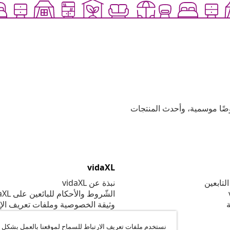
وعية، وعروضًا موسمية، وأحدث المنتجات
vidaXL
لتابعين
نبذة عن vidaXL
الشّروط والأحكام للبائعين على vidaXL
ة
وثيقة الخصوصية وملفات تعريف الإ
إعدادات ملف تعريف الارتباط
القواعد السلوكية
نستخدم ملفات تعريف الارتباط للسماح لموقعنا بالعمل بشكل