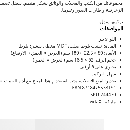
مجموعاتك من الكتب والمجلات والوثائق بشكل منظم. بفضل تصميمها
الزخرفية وإطارات الصور وغيرها.
تركيبها سهل.
المواصفات
اللون: بني
المادة: خشب بلوط صلب، MDF مغطى بقشرة بلوط
الأبعاد: 80 × 22.5 × 180 سم (العرض × العمق × الارتفاع)
حجم الرف: 62 × 18.5 سم (العرض × العمق)
يحتوي على 6 أرفف
سهل التركيب
تحذير: لمنع الانقلاب، يجب استخدام هذا المنتج مع أداة التثبيت 
EAN:8718475533191
SKU:244470
ماركة:vidaXL