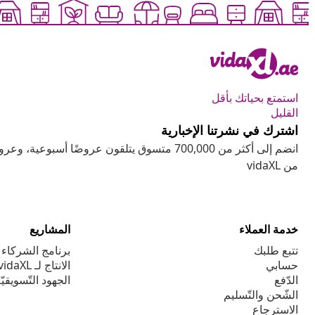
استمتع بحياتك بأقل
القليل
اشترك في نشرتنا الإخبارية
انضم إلى أكثر من 700,000 متسوق يتلقون عروضًا أسب
من vidaXL
خدمة العملاء
المشاريع
تتبع طلبك
برنامج الشركاء ا
حسابي
الانتاج لـ vidaXL
الدّفع
الجهود التّسويقيّ
الشّحن والتّسليم
الاسترجاع