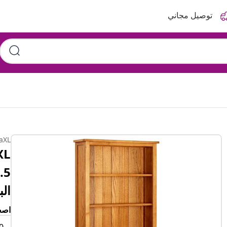
توصيل مجاني
aXL
ال
اصط