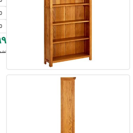
0
0
0
٧٩٩
تشم