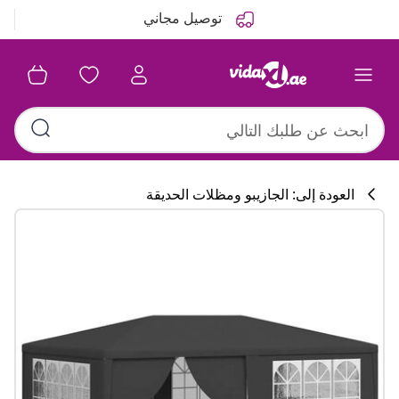
التالي
السابق
توصيل مجاني
العودة إلى: الجازيبو ومظلات الحديقة
تشكيلة المطبخ
#sharemevidaxl