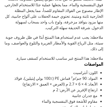
فوق البنفسجية والماء، مما يجعلها عملية جدًا للاستخدام الخارجي.
الإطار مصنوع من الفولاذ المقاوم للصدأ، مما يجعل المظلة
الخارجية ثابتة ومتينة. تحتوي خيمة الحفلات على ألواح جانبية، كل
منها مزود بنوافذ مزخرفة، ولوح باب واحد بسحاب لسهولة
الدخول. شرفة الحديقة سهلة التركيب.
ملاحظة: يجب عدم استخدام هذا المنتج أبدًا في ظل ظروف جوية
سيئة، مثل الرياح القوية والأمطار الغزيرة والثلوج والعواصف، وما
إلى ذلك.
ملاحظة: هذا المنتج غير مناسب للاستخدام كسقف سيارة.
المواصفات
اللون: أنثراسيت
المواد: 90 جم/م² قماش PE (100٪ بولي إيثيلين)، فولاذ
الأبعاد: 4 × 6 × 2.7 م (العرض × العمق × الارتفاع)
ارتفاع الإفريز عن الأرض: 2 م
مع جدران جانبية
مقاوم للأشعة فوق البنفسجية والماء