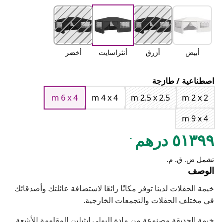
أبيض
أزرق
أنثراسايت
أخضر
اصطناعية / طازجة
m 6 x 4
m 4 x 4
m 2.5 x 2.5
m 2 x 2
m 9 x 4
.
٥١٣٩٩ درهم
تشمل ض. ق. م.
الوصف
خيمة الحفلات لدينا توفر مكانًا رائعًا لاستضافة عائلتك وأصدقائك
في مختلف الحفلات والتجمعات الخارجية.
خيمة الحديقة مصنوعة من مادة البولي إيثيلين المقاومة للأشعة