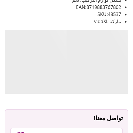
يشمل لوازم التركيب: نعم
EAN:8719883767802
SKU:48537
ماركة:vidaXL
تواصل معنا!