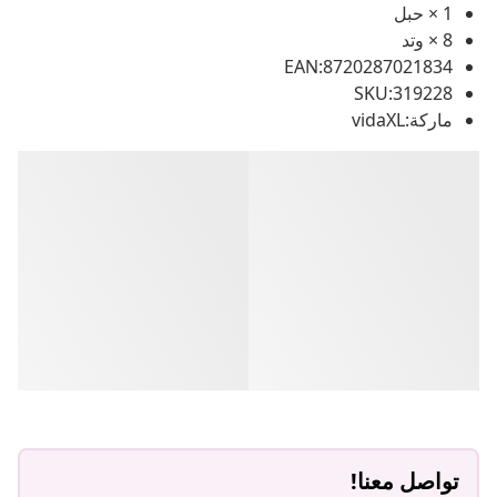
1 × حبل
8 × وتد
EAN:8720287021834
SKU:319228
ماركة:vidaXL
تواصل معنا!