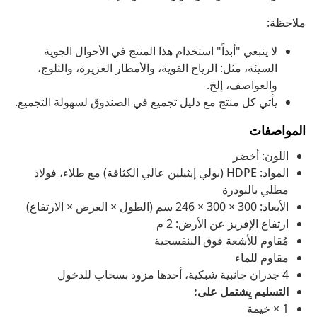
ملاحظة:
لا ينبغي "أبداً" استخدام هذا المنتج في الأحوال الجوية
السيئة، مثل: الرياح القوية، والأمطار الغزيرة، والثلوج،
والعواصف، إلخ.
يأتي كل منتج مع دليل تجميع في الصندوق لسهولة التجميع.
المواصفات
اللون: أخضر
المواد: HDPE (بولي إيثيلين عالي الكثافة) مع طلاء، فولاذ
مطلي بالبودرة
الأبعاد: 300 × 300 × 246 سم (الطول × العرض × الارتفاع)
ارتفاع الإفريز عن الأرض: 2 م
مُقاوم للأشعة فوق البنفسجية
مقاوم للماء
4 جدران جانبية شبكية، أحدها مزود بسحاب للدخول
التسليم يِشتمل على:
1 × خيمة