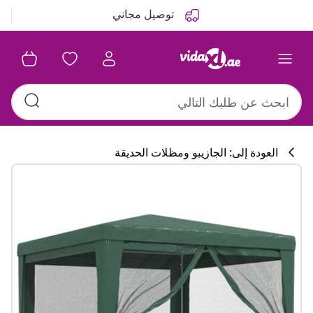
التالي
السابق
توصيل مجاني
العودة إلى: الجازيبو ومظلات الحديقة
تشكيلة المطبخ
#sharemevidaxl