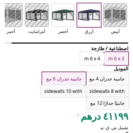
أبيض
أزرق
أخضر
أنثراسايت
أحمر
اصطناعية / طازجة
m 6 x 4
m 6 x 3
الموديل
جانبية جدران 4 مع
جانبية جدران 6 مع
sidewalls 10 with
sidewalls 8 with
جانبيًا جدارًا 12 مع
.
٤١١٩٩ درهم
تشمل ض. ق. م.