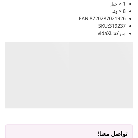
1 × حبل
8 × وتد
EAN:8720287021926
SKU:319237
ماركة:vidaXL
تواصل معنا!