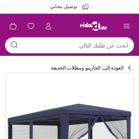
التالي
السابق
توصيل مجاني
العودة إلى: الجازيبو ومظلات الحديقة
تشكيلة المطبخ
#sharemevidaxl