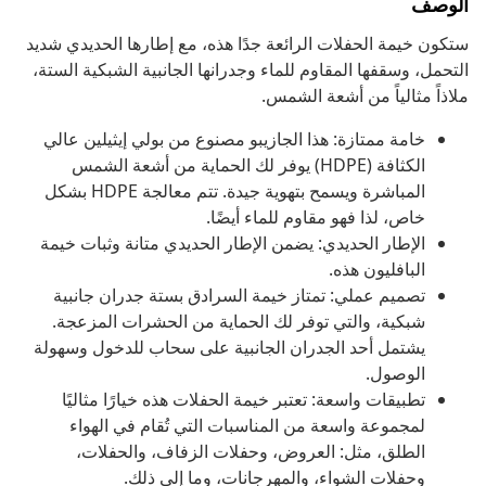
الوصف
ستكون خيمة الحفلات الرائعة جدًا هذه، مع إطارها الحديدي شديد
التحمل، وسقفها المقاوم للماء وجدرانها الجانبية الشبكية الستة،
ملاذاً مثالياً من أشعة الشمس.
خامة ممتازة: هذا الجازيبو مصنوع من بولي إيثيلين عالي
الكثافة (HDPE) يوفر لك الحماية من أشعة الشمس
المباشرة ويسمح بتهوية جيدة. تتم معالجة HDPE بشكل
خاص، لذا فهو مقاوم للماء أيضًا.
الإطار الحديدي: يضمن الإطار الحديدي متانة وثبات خيمة
البافليون هذه.
تصميم عملي: تمتاز خيمة السرادق بستة جدران جانبية
شبكية، والتي توفر لك الحماية من الحشرات المزعجة.
يشتمل أحد الجدران الجانبية على سحاب للدخول وسهولة
الوصول.
تطبيقات واسعة: تعتبر خيمة الحفلات هذه خيارًا مثاليًا
لمجموعة واسعة من المناسبات التي تُقام في الهواء
الطلق، مثل: العروض، وحفلات الزفاف، والحفلات،
وحفلات الشواء، والمهرجانات، وما إلى ذلك.