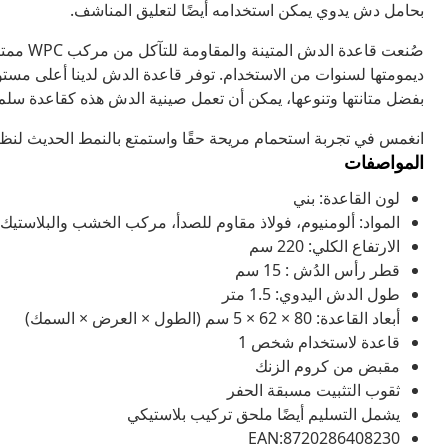
بحامل دش يدوي يمكن استخدامه أيضًا لتعليق المناشف.
صُنعت قا
ديمومتها لسنوات من الاستخدام. توفر قاعدة الدش لدينا أعلى مستو
بفضل متانتها وتنوعها، يمكن أن تعمل صينية الدش هذه كقاعدة سلم 
انغمس في تجربة استحمام مريحة حقًا واستمتع بالنمط الحديث لنظا
المواصفات
لون القاعدة: بني
المواد: ألومنيوم، فولاذ مقاوم للصدأ، مركب الخشب والبلاستيك WPC
الارتفاع الكلي: 220 سم
قطر رأس الدُش : 15 سم
طول الدش اليدوي: 1.5 متر
أبعاد القاعدة: 80 × 62 × 5 سم (الطول × العرض × السمك)
قاعدة لاستخدام شخص 1
مقبض من كروم الزنك
ثقوب التثبيت مسبقة الحفر
يشمل التسليم أيضًا ملحق تركيب بلاستيكي
EAN:8720286408230