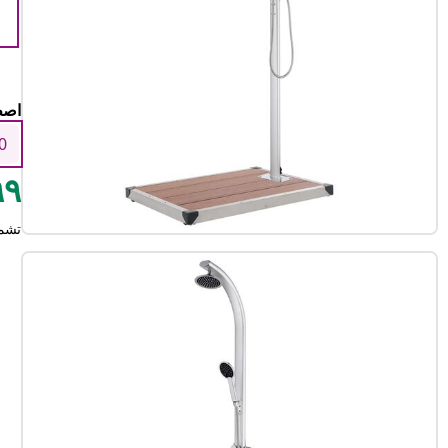
اصط
0
٢٩٩
تشم