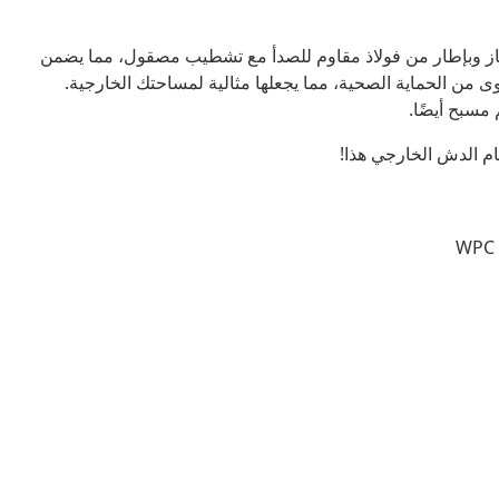
عدة الدش المتينة والمقاومة للتآكل من مركب WPC ممتاز وبإطار من فولاذ مقاوم للصدأ مع تشطيب مصقول، مما يضمن
ى من الحماية الصحية، مما يجعلها مثالية لمساحتك الخارجية.
مسبح أيضًا.
م الدش الخارجي هذا!