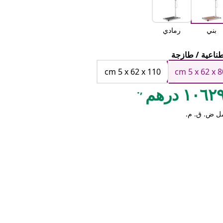
بني
رمادي
ناعية / طازجة
cm 5 x 62 x 110
cm 5 x 62 x 8
,.
١٠٦ درهم
ل ض. ق. م.