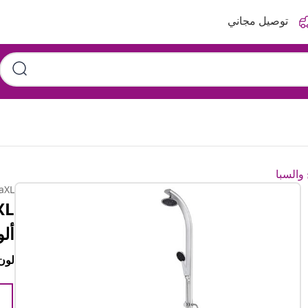
توصيل مجاني
والسبا
aXL
ألو
لون