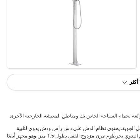
ئعة لحمام السباحة الخاص بك ومناطق المعيشة الخارجية الأخرى.
امل الجوية. يحتوي نظام الدش على دش رأس ودش يدوي لتلبية
احتياجاتك في مجال البستنة والري والاستحمام السريع. يتميز الدش اليدوي بخرطوم مرن مزدوج القفل بطول 1.5 متر. وهو مجهز أيضًا