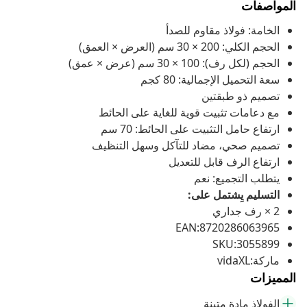
المواصفات
الخامة: فولاذ مقاوم للصدأ
الحجم الكلي: 200 × 30 سم (العرض × العمق)
الحجم (لكل رف): 100 × 30 سم (عرض × عمق)
سعة التحميل الإجمالية: 80 كجم
تصميم ذو طبقتين
مع دعامات تثبيت قوية للغاية على الحائط
ارتفاع حامل التثبيت على الحائط: 70 سم
تصميم صحي، مضاد للتآكل وسهل التنظيف
ارتفاع الرف قابل للتعديل
يتطلب التجميع: نعم
التسليم يِشتمل على:
2 × رف جداري
EAN:8720286063965
SKU:3055899
ماركة:vidaXL
المميزات
الفولاذ مادة متينة