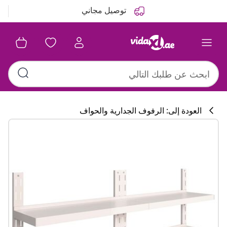
التالي
السابق
توصيل مجاني
العودة إلى: الرفوف الجدارية والحواف
تشكيلة المطبخ
#sharemevidaxl