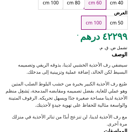
cm 100
cm 80
cm 60
cm 40
العرض
cm 100
cm 50
.
٤٢٢٩٩ درهم
تشمل ض. ق. م.
الوصف
سيضفي رف الأحذية الخشبي لدينا، بذوقه الريفي وتصميمه
البسيط لكن الخالد، إضافة عملية وتزيينية إلى مدخلك.
صُنِع رف الأحذية الكبير بخبرة من خشب البلوط الصلب المتين
وهو عملي للغاية. بفضل تصميمه ومقابضه المدمجة، يَشغِل منظم
الأحذية لدينا مساحة صغيرة جدًا ويسهل تحريكه. الرفوف المتينة
والواسعة مثالية للحفاظ على تهوية جيدةٍ لأحذيتك.
مع رف الأحذية لدينا، لن تنزعج أبدًا من تناثر الأحذية في منزلك
مرة أخرى.
المواصفات