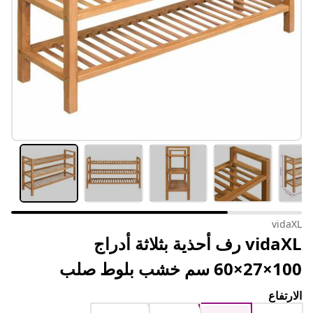
vidaXL
vidaXL رف أحذية بثلاثة أدراج
100×27×60 سم خشب بلوط صلب
الارتفاع