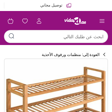
التالي
السابق
توصيل مجاني
العودة إلى: منظمات ورفوف الأحذية
تشكيلة المطبخ
#sharemevidaxl