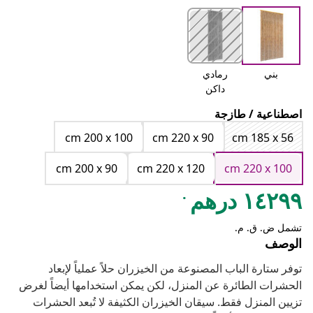
بني
رمادي
داكن
اصطناعية / طازجة
cm 200 x 100
cm 220 x 90
cm 185 x 56
cm 200 x 90
cm 220 x 120
cm 220 x 100
.
١٤٢٩٩ درهم
تشمل ض. ق. م.
الوصف
توفر ستارة الباب المصنوعة من الخيزران حلاً عملياً لإبعاد
الحشرات الطائرة عن المنزل، لكن يمكن استخدامها أيضاً لغرض
تزيين المنزل فقط. سيقان الخيزران الكثيفة لا تُبعد الحشرات