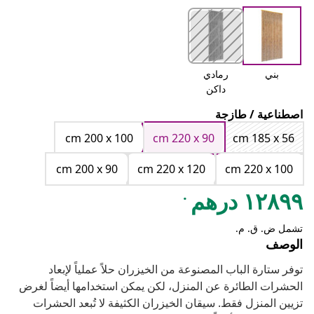
بني
رمادي
داكن
اصطناعية / طازجة
cm 200 x 100
cm 220 x 90
cm 185 x 56
cm 200 x 90
cm 220 x 120
cm 220 x 100
.
١٢٨٩٩ درهم
تشمل ض. ق. م.
الوصف
توفر ستارة الباب المصنوعة من الخيزران حلاً عملياً لإبعاد
الحشرات الطائرة عن المنزل، لكن يمكن استخدامها أيضاً لغرض
تزيين المنزل فقط. سيقان الخيزران الكثيفة لا تُبعد الحشرات