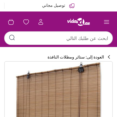
التالي
السابق
توصيل مجاني
العودة إلى: ستائر ومظلات النافذة
تشكيلة المطبخ
#sharemevidaxl