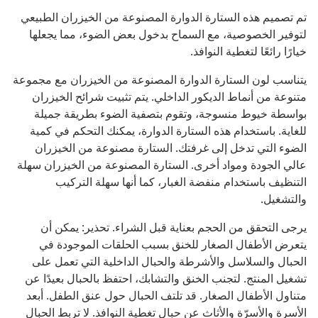
تم تصميم هذه الستارة الدوارة المصنوعة من الخيزران الطبيعي
لتوفير الخصوصية، مع السماح بدخول بعض الضوء، مما يجعلها
خيارًا رائعًا لتغطية النوافذ.
يتناسب لون الستارة الدوارة المصنوعة من الخيزران مع مجموعة
متنوعة من أنماط الديكور الداخلي. يتم تثبيت شرائح الخيزران
بواسطة خيوط منسوجة، وتقوم بتصفية الضوء بطريقة جميلة
للغاية. باستخدام هذه الستارة الدوارة، يمكنك التحكم في كمية
الضوء التي تدخل إلى غرفتك. الستارة مصنوعة من الخيزران
عالي الجودة ومواد أخرى. الستارة المصنوعة من الخيزران سهلة
التنظيف باستخدام منفضة الغبار، كما أنها سهلة التركيب
والتشغيل.
يرجى التحقق من الحجم بعناية قبل الشراء. تحذير: يمكن أن
يتعرض الأطفال الصغار للخنق بسبب الحلقات الموجودة في
الحبال والسلاسل والأشرطة والحبال الداخلية التي تعمل على
تشغيل المنتج. لتجنب الخنق والتشابك، احتفظ بالحبال بعيدًا عن
متناول الأطفال الصغار. قد تلتف الحبال حول عنق الطفل. أبعد
الأسرة والأسرّة والأثاث عن حبال تغطية النوافذ. لا تربط الحبال