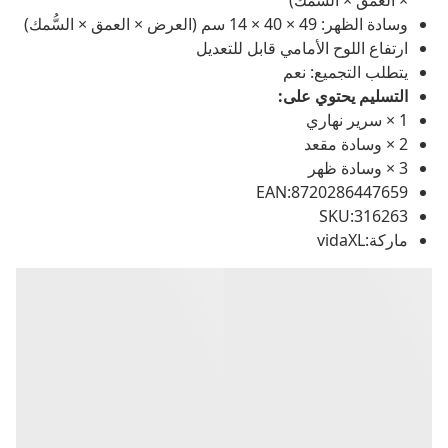
× العمق × السُّمك)
وسادة الظهر: 49 × 40 × 14 سم (العرض × العمق × السُّمك)
ارتفاع اللوح الأمامي قابل للتعديل
يتطلب التجميع: نعم
التسليم يحتوي على:
1 × سرير نهاري
2 × وسادة مقعد
3 × وسادة ظهر
EAN:8720286447659
SKU:316263
ماركة:vidaXL