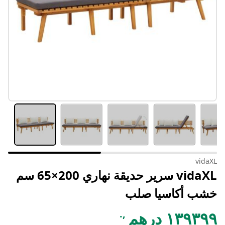
vidaXL
vidaXL سرير حديقة نهاري 200×65 سم
خشب أكاسيا صلب
,.
١٣٩٣٩٩ درهم