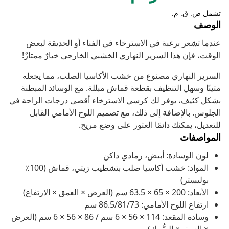
تشمل ض. ق. م.
الوصف
عندما تشعر برغبة في الاسترخاء في الفناء أو الحديقة لبعض
الوقت، فإن هذا السرير النهاري الخشبي الخارجي خيارٌ ممتازٌ!
السرير النهاري مصنوع من خشب الأكاسيا الصلب، مما يجعله
متينًا وسهل التنظيف بقطعة قماش مبللة. مع الوسائد المبطنة
بشكل كثيف، يوفر لك كرسي الاسترخاء أقصى درجات الراحة في
الجلوس. بالإضافة إلى ذلك، مع تصميم اللوح الأمامي القابل
للتعديل، يمكنك دائمًا العثور على وضع مريح.
المواصفات
لون الوسادة: أبيض، رمادي داكن
المواد: خشب أكاسيا صلب بتشطيب زيتي، قماش (100٪
بوليستر)
الأبعاد: 200 × 65 × 63.5 سم (العرض × العمق × الارتفاع)
ارتفاع اللوح الأمامي: 86.5/81/73 سم
وسادة المقعد: 114 × 56 × 6 سم / 86 × 56 × 6 سم (العرض