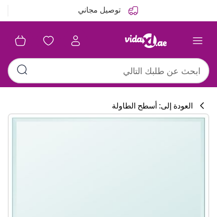
التالي
السابق
توصيل مجاني
العودة إلى: أسطح الطاولة
تشكيلة المطبخ
#sharemevidaxl