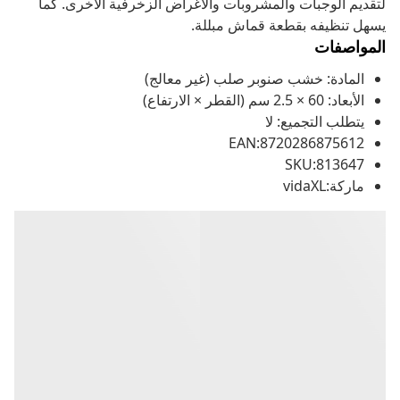
لتقديم الوجبات والمشروبات والأغراض الزخرفية الأخرى. كما
يسهل تنظيفه بقطعة قماش مبللة.
المواصفات
المادة: خشب صنوبر صلب (غير معالج)
الأبعاد: 60 × 2.5 سم (القطر × الارتفاع)
يتطلب التجميع: لا
EAN:8720286875612
SKU:813647
ماركة:vidaXL