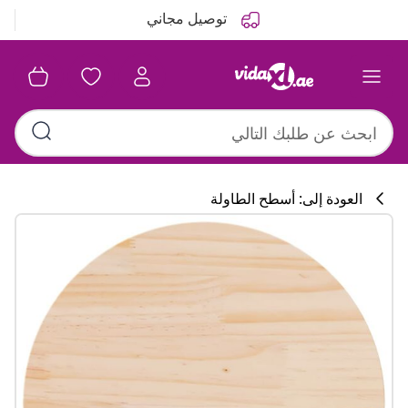
التالي
السابق
توصيل مجاني
العودة إلى: أسطح الطاولة
تشكيلة المطبخ
#sharemevidaxl