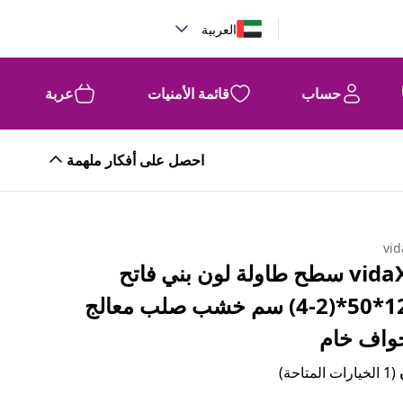
العربية
حساب
قائمة الأمنيات
عربة
احصل على أفكار ملهمة
vid
vidaXL سطح طاولة لون بني فاتح
120*50*(2-4) سم خشب صلب معالج
واف خام
(1 الخيارات المتاحة)