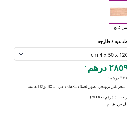
ني فاتح
ناعية / طازجة
cm 4 x 50 x 12
.
٢٨ درهم
.
 درهم
 غير ترويجي يظهر لعملاء vidaXL في الـ 30 يومًا الفائتة.
(- 14%)
ل ض. ق. م.