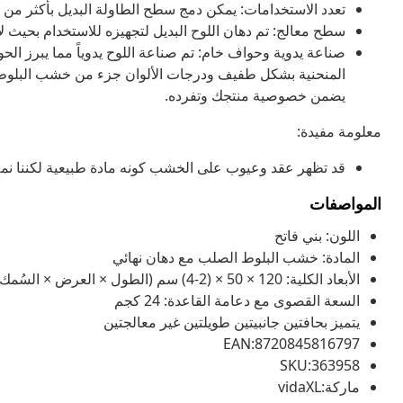
تعدد الاستخدامات: يمكن دمج سطح الطاولة البديل بأكثر من
سطح معالج: تم دهان اللوح البديل لتجهيزه للاستخدام بحيث
صناعة يدوية وحواف خام: تم صناعة اللوح يدوياً مما يبرز ال
المنحنية بشكل طفيف ودرجات الألوان جزء من خشب البلوط. 
يضمن خصوصية منتجك وتفرده.
معلومة مفيدة:
قد تظهر عقد وعيوب على الخشب كونه مادة طبيعية لكننا نمل
المواصفات
اللون: بني فاتح
المادة: خشب البلوط الصلب مع دهان نهائي
الأبعاد الكلية: 120 × 50 × (2-4) سم (الطول × العرض × السُمك)
السعة القصوى مع دعامة القاعدة: 24 كجم
يتميز بحافتين جانبيتين طويلتين غير معالجتين
EAN:8720845816797
SKU:363958
ماركة:vidaXL