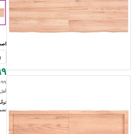
ب
اصط
0
٥٩٩
٣٣١٩٩
أقل سعر
توفّر ٤٦.٠٠ درهم 
تشم