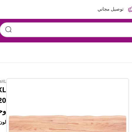
توصيل مجاني
aXL
وح
لون