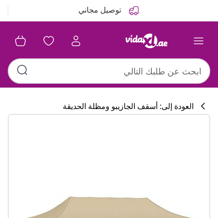
التالي
السابق
توصيل مجاني
العودة إلى: أسقف الجازيبو ومظلة الحديقة
تشكيلة المطبخ
#sharemevidaxl