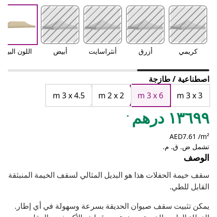
كريمي
أزرق
أنثراسايت
أبيض
اللون البيج
اصطناعية / طازجة
m 3 x 4.5
m 2 x 2
m 3 x 6
m 3 x 3
.
١٣٦٩٩ درهم
AED7.61 /m²
تشمل ض. ق. م.
الوصف
سقف خيمة الحفلات هذا هو البديل المثالي لسقف الخيمة المنبثقة
القابل للطي.
يمكن تثبيت سقف صيوان الحديقة بسرعة وسهولة في أي إطار.