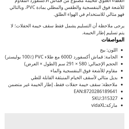
الغطاء العلوي للخيمة مصنوع من قماش الأكسفورد المقاوم
للأشعة فوق البنفسجية والطقس والمطلي بمادة PVC، وبالتالي
فهو مثالي للاستخدام في الهواء الطلق.
يرجى ملاحظة أن التسليم يشمل فقط سقف خيمة الحفلات؛ لا
يتم تسليم إطار الخيمة.
المواصفات
اللون: بيج
الخامة: قماش أكسفورد 600D مع طلاء PVC (100٪ بوليستر)
الحجم الإجمالي: 580 × 291 سم (الطول × العرض)
مقاوم للأشعة فوق البنفسجية والماء
بديل مثالي لأسقف الخيام المنبثقة القابلة للطي
ملاحظة: سقف خيمة حفلات فقط، إطار الخيمة غير متضمن
EAN:8720286189641
SKU:315327
ماركة:vidaXL