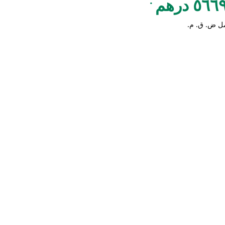
.
٥٦ درهم
ل ض. ق. م.