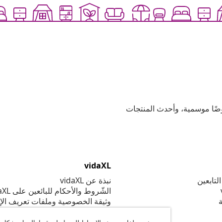
وعية، وعروضًا موسمية، وأحدث المنتجات
vidaXL
لتابعين
نبذة عن vidaXL
الشّروط والأحكام للبائعين على vidaXL
ة
وثيقة الخصوصية وملفات تعريف الإ
إعدادات ملف تعريف الارتباط
القواعد السلوكية