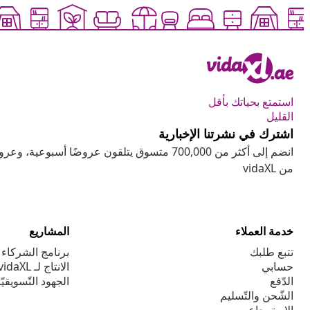
استمتع بحياتك بأقل
القليل
اشترك في نشرتنا الإخبارية
انضم إلى أكثر من 700,000 متسوق يتلقون عروضًا أسب
من vidaXL
خدمة العملاء
المشاريع
تتبع طلبك
برنامج الشركاء ا
حسابي
الانتاج لـ vidaXL
الدّفع
الجهود التّسويقيّ
الشّحن والتّسليم
الاسترجاع