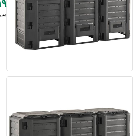
٦٩٩
تشم