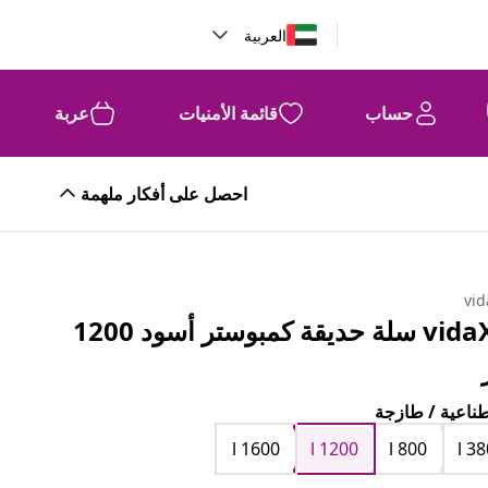
العربية
حساب
قائمة الأمنيات
عربة
احصل على أفكار ملهمة
vid
vidaXL سلة حديقة كمبوستر أسود 1200
ناعية / طازجة
l 1600
l 1200
l 800
l 38