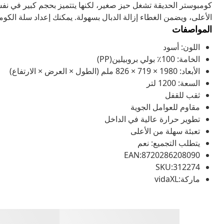
كومبوستر الحديقة تشغل حيز صغير، لكنها يتتميز بحجم كبير في نف
الأعلى، ويضمن الغطاء إزالة الدبال بسهولة. يمكنك إعداد سلة الكو
المواصفات
اللون: أسود
الخامة: 100٪ بولي بروبيلين(PP)
الأبعاد: 1980 × 719 × 826 ملم (الطول × العرض × الارتفاع)
السعة: 1200 لتر
ثقب للقفل
مقاوم للعوامل الجوية
تطوير حرارة عالية في الداخل
تعبئة سهلة من الأعلى
يتطلب التجميع: نعم
EAN:8720286208090
SKU:312274
ماركة:vidaXL