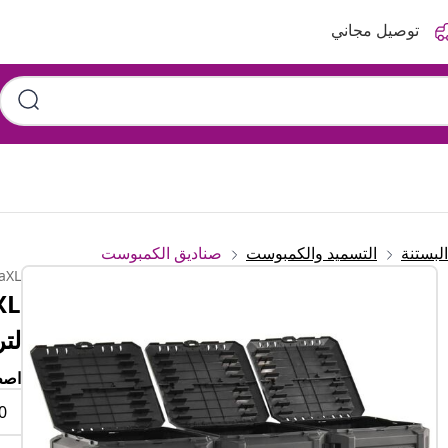
توصيل مجاني
البستنة
التسميد والكمبوست
صناديق الكمبوست
aXL
لتر
اصط
0