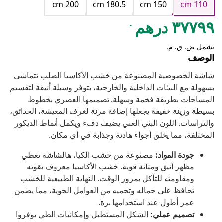
cm 200
cm 180.5
cm 150
cm 110
.
٣٧٧٩٩ درهم
تشمل ض. ق. م.
الوصف
شاشة الخصوصية المصنوعة من خشب الأكاسيا الصلب تتماشى
بسهولة مع البيئات الداخلية والخارجية، بتوفر وسيلة أنيقة لتقسيم
المساحات بطريقة فخمة وسهلة. تصميمها العصري بخطوط
بسيطة وزينة خفيفة يجعلها إضافة مرنة لغرف المعيشة، الحدائق،
والتراسات. اللون البني الغني يضيف دفء ويكمل أنماط الديكور
المختلفة، مما يخلق أجواء هادئة وجذابة في أي مكان.
جودة المواد:
مصنوعة من خشب الكيا، هالشاشة تعطي
مظهر أنيق ومتانة قوية. خشب الأكاسيا معروف بقوته
ومقاومته للتآكل بمرور الوقت. النهاية الطبيعية للخشب
تحافظ على جماله وتحميه من العوامل الجوية، مما يضمن
عمر أطول عند استخدامها برة.
تصميم عملي:
الشكل المستطيل وإمكانيات الطي يوفروا