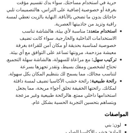
حرية في استخدام مساحتك. سواء بدك تقسيم مؤقت
بغرفة أو خصوصية إضافية على التراس، هالتصميمات تلبي
حاجاتك بدون ما تضحي بالأناقة. النهاية بالزيت تعطي لمسة
راقية وتزيد من جاذبيتها العصرية.
استخدام متعدد:
مناسبة لأي بيئة، هالشاشة تناسب
الاستخدامات الداخلية والخارجية. سواء كانت تضيف
خصوصية لمناسبة بحديقة أو مكان آمن للقراءة بغرفة
معيشة مزدحمة، مرونتها تساعد على التوافق مع أي بيئة.
تركيب سهل:
مع مراعاة للسهولة، هالشاشة سهلة التجميع.
تحتاج لشخصين ومفك بسيط، وتقدر تجهزها بسرعة
لتناسب مجالك، مما يسمح لك بتنظيم المكان بكل سهولة.
رائحة طبيعية:
رائحة خشب الأكاسيا تضيف لمسة دافئة
لمكانك. رائحتها الخفيفة تخلق أجواء مريحة، مما يجعل
استخدامها داخلي ممتع. هالرائحة طبيعية وغير مزعجة
وبتساهم بتحسين التجربة الحسية بشكل عام.
المواصفات
لون: بني
المادة: خشب الأكاسيا الصلب