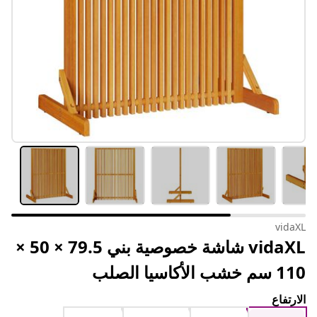
vidaXL
vidaXL شاشة خصوصية بني 79.5 × 50 ×
110 سم خشب الأكاسيا الصلب
الارتفاع