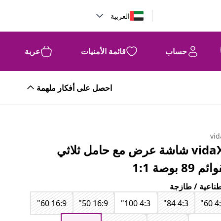
العربية
حساب
قائمة الأمنيات
عربة
احصل على أفكار ملهمة
vid
vidaXL شاشة عرض مع حامل ثلاثي
م 89 بوصة 1:1
ناعية / طازجة
16:9 60"
16:9 50"
4:3 100"
4:3 84"
4:3 