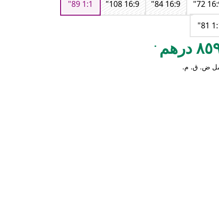
1:1 89"
16:9 108"
16:9 84"
16:9 7
1:1 
.
٨ درهم
ل ض. ق. م.