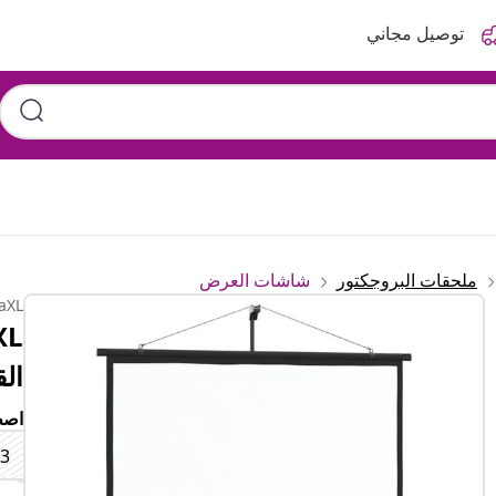
توصيل مجاني
ملحقات البروجكتور
شاشات العرض
aXL
القوائ
اصط
60"