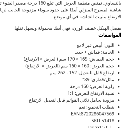
بالتساوي. تمتص منطقة العرض ا
شاشة المسرح المنزلي أيضًا على حدود سوداء مزدوجة الجانب لزيادة 
الارتفاع بتثبيت الشاشة في أي موضع.
بفضل الهيكل خفيف الوزن، فهي أيضًا محمولة ويسهل نقلها.
المواصفات
اللون: أبيض غير لامع
الخامة: قماش + حديد
حجم القماش: 165 × 170 سم (العرض × الارتفاع)
حجم العرض: 160 × 160 سم (العرض × الارتفاع)
ارتفاع قابل للتعديل: 152 - 262 سم
مائل/قطري: 89"
زاوية العرض: 160 درجة
نسبة الارتفاع للعرض: 1:1
مزودة بحامل ثلاثي القوائم قابل لتعديل الارتفاع
يتطلب التجميع: نعم
EAN:8720286047569
SKU:51418
ماركة:vidaXL