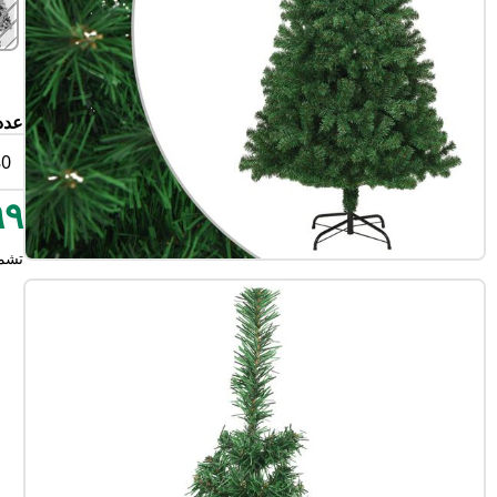
عدد
80
٠٩٩
تشم