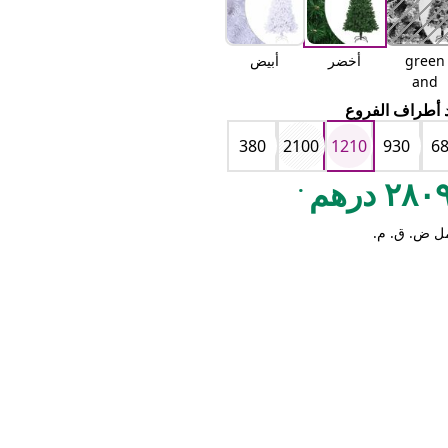
green
أخضر
أبيض
and
white
 أطراف الفروع
380
2100
1210
930
6
.
٢٨ درهم
ل ض. ق. م.