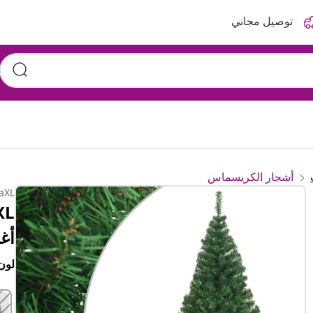
توصيل مجاني
أشجار الكريسماس
aXL
أغص
لون