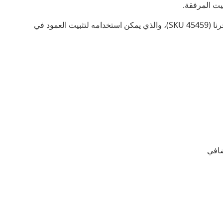
يت المرفقة.
يرجى ملاحظة أنه يمكنك العثور على مسمار أرضي متوافق في متجرنا (SKU 45459)، والذي يمكن استخدامه لتثبيت العمود في