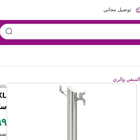
توصيل مجاني
السقي والري
aXL
ستي
٢٩٩
تشم