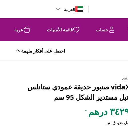
العربية
حساب
قائمة الأمنيات
عربة
احصل على أفكار ملهمة
vid
vidaXL صنبور حديقة عمودي ستانلس
ل مستدير الشكل 95 سم
.
٣٤ درهم
ل ض. ق. م.