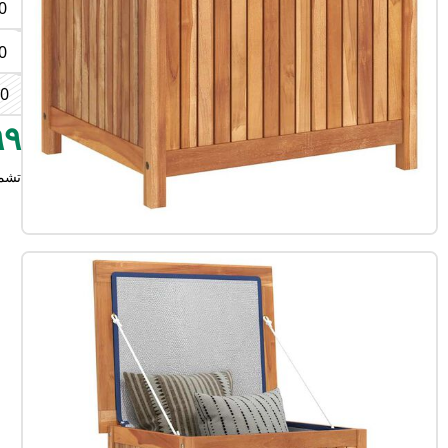
0
0
00
٢٩٩
تشم