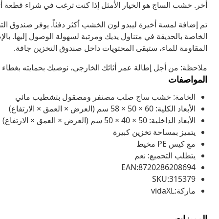
أخر. خشب الساج هو الخيار الأمثل إذا كنت ترغب في شراء قطعة أثا
تم إضافة لمسة أخيرة ليبدو لون الخشب أكثر دفئاً. يوفر صندوق الت
المقاومة للماء، ستبقى المحتويات داخل صندوق التخزين جافة.
ملاحظة: من أجل إطالة عمر أثاثك الخارجي، نوصيك بحمايته بغطاء م
المواصفات
الخامة: خشب ساج صلب مصنفر ومصقول بتشطيب مائي
الأبعاد الكلية: 60 × 50 × 58 سم (العرض × العمق × الارتفاع)
الأبعاد الداخلية: 50 × 40 × 50 سم (العرض × العمق × الارتفاع)
يتميز بمساحة تخزين كبيرة
مع كيس PE مخيط
يتطلب التجميع: نعم
EAN:8720286208694
SKU:315379
ماركة:vidaXL
المميزات