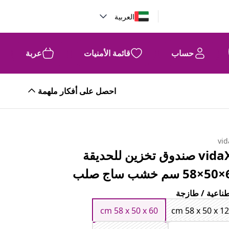
العربية
حساب
قائمة الأمنيات
عربة
احصل على أفكار ملهمة
vid
vidaXL صندوق تخزين للحديقة
ج صلب
ناعية / طازجة
cm 58 x 50 x 60
cm 58 x 50 x 1