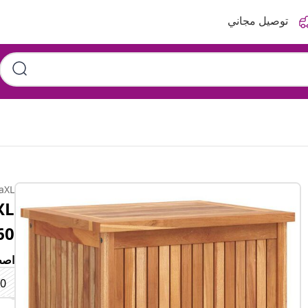
توصيل مجاني
aXL
60×50×58 سم خشب سا
اصط
20