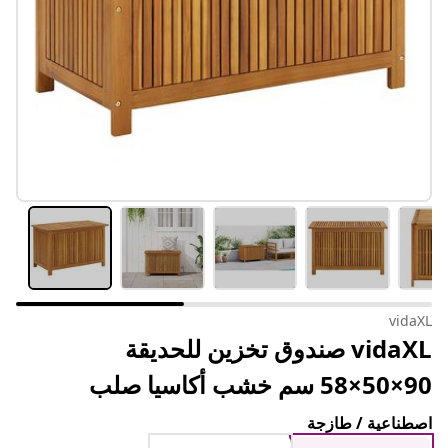
vidaXL
vidaXL صندوق تخزين للحديقة
90×50×58 سم خشب أكاسيا صلب
اصطناعية / طازجة