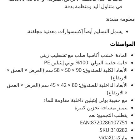
في متناول اليد ومنظمة بدقة.
معلومة مفيدة:
يشمل التسليم أيضاً إكسسوارات معدنية مجلفنة.
المواصفات
المادة: خشب أكاسيا صلب مع تشطيب زيتي
خامة حقيبة البولي: 100% بولي إيثيلين PE
الأبعاد الكلية للصندوق: 90 × 50 × 58 سم (العرض × العمق ×
الارتفاع)
الأبعاد الداخلية للصندوق: 80 × 42 × 45 سم (العرض × العمق
× الارتفاع)
مع حقيبة بولي إيثيلين داخلية مقاومة للماء
يتميز بمساحة تخزين كبيرة
يتطلب التجميع: نعم
EAN:8720286107751
SKU:310282
ماركة:vidaXL