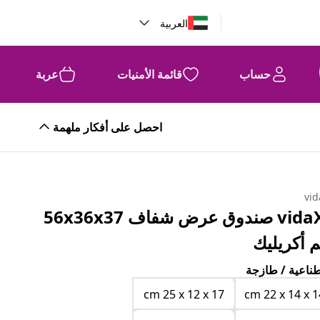
العربية
حساب
قائمة الأمنيات
عربة
احصل على أفكار ملهمة
vid
vidaXL صندوق عرض شفاف 56x36x37
 أكريليك
ناعية / طازجة
cm 25 x 12 x 17
cm 22 x 14 x 1