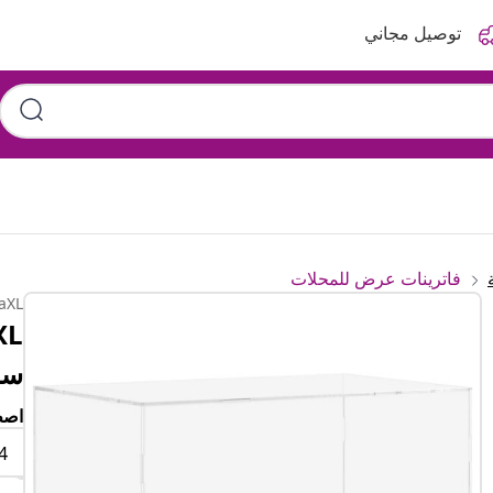
توصيل مجاني
فاترينات عرض للمحلات
aXL
سم
اصط
4