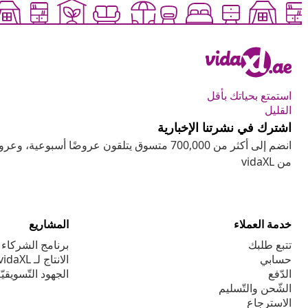
استمتع بحياتك بأقل
القليل
اشترك في نشرتنا الإخبارية
انضم إلى أكثر من 700,000 متسوق يتلقون عروضًا أسب
من vidaXL
خدمة العملاء
المشاريع
تتبع طلبك
برنامج الشركاء ا
حسابي
الانتاج لـ vidaXL
الدّفع
الجهود التّسويقيّ
الشّحن والتّسليم
الاسترجاع