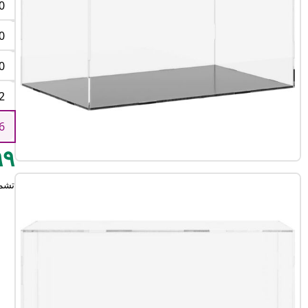
0
0
0
2
6
٢٩٩
تشم