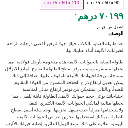
cm 76 x 60 x 110
cm 76 x 60 x 90
.
٧٠١٩٩ درهم
تشمل ض. ق. م.
الوصف
تعد طاولة العناية بالكلاب خيارًا جيدًا لتوفير أقصى درجات الراحة
لحيواناتك الأليفة أثناء عنايتك بها.
طاولة العناية بالحيوانات الأليفة هذه مدعومة بأرجل فولاذية، مما
يجعلها مستقرة ومتينة. يوفر سطح الطاولة الفسيح المانع للانزلاق
مساحةً مريحةً لحيواناتك الأليفة للوقوف عليها. إضافةً إلى ذلك،
يمكن تعديل ارتفاع ذراع الحلاقة المصنوع من الفولاذ المقاوم
للصدأ. وبالتالي ستتمكن من توفير ارتفاع مثالي لمناسبة
احتياجاتك يواتي حجم حيوانك الأليف. الطاولة قابلة للطي، مما
يجعلها مثالية لمالكي الحيوانات الأليفة الكثيري التنقل
ولاستخدامها منزلياً حيث يسهل تخزينها. توجد سلة أسفل سطح
الطاولة، يمكنك استخدامها لتخزين أغراض الحيوانات الأليفة
اليومية. علاوة على ذلك، تمنع الزوايا الدائرية إصابة حيوانك الأليف.