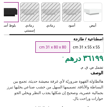
أبيض
أسود
رمادي
رمادي
بلوط أسود
إسمنتي
اصطناعية / طازجة
cm 31 x 80 x 80
cm 31 x 55 x 55
.
٣٦١٩٩ درهم
تشمل ض. ق. م.
الوصف
هالطاولة القهوة ضروريّة لأي غرفة معيشة حديثة، تجمع بين
البساطة والأناقة. تصميمها السهل من خشب صناعي يخليها تبرز
بجمالية عصرية، وصحيح إن شكلها يجذب النظر ويخلي الجو
حوارات وراحت بال.