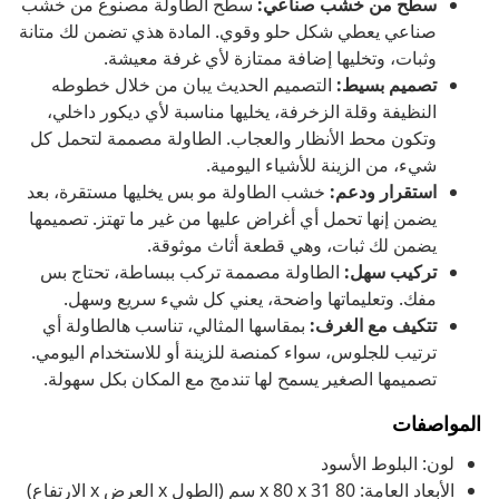
سطح من خشب صناعي:
سطح الطاولة مصنوع من خشب
صناعي يعطي شكل حلو وقوي. المادة هذي تضمن لك متانة
وثبات، وتخليها إضافة ممتازة لأي غرفة معيشة.
تصميم بسيط:
التصميم الحديث يبان من خلال خطوطه
النظيفة وقلة الزخرفة، يخليها مناسبة لأي ديكور داخلي،
وتكون محط الأنظار والعجاب. الطاولة مصممة لتحمل كل
شيء، من الزينة للأشياء اليومية.
استقرار ودعم:
خشب الطاولة مو بس يخليها مستقرة، بعد
يضمن إنها تحمل أي أغراض عليها من غير ما تهتز. تصميمها
يضمن لك ثبات، وهي قطعة أثاث موثوقة.
تركيب سهل:
الطاولة مصممة تركب ببساطة، تحتاج بس
مفك. وتعليماتها واضحة، يعني كل شيء سريع وسهل.
تتكيف مع الغرف:
بمقاسها المثالي، تناسب هالطاولة أي
ترتيب للجلوس، سواء كمنصة للزينة أو للاستخدام اليومي.
تصميمها الصغير يسمح لها تندمج مع المكان بكل سهولة.
المواصفات
لون: البلوط الأسود
الأبعاد العامة: 80 x 80 x 31 سم (الطول x العرض x الارتفاع)