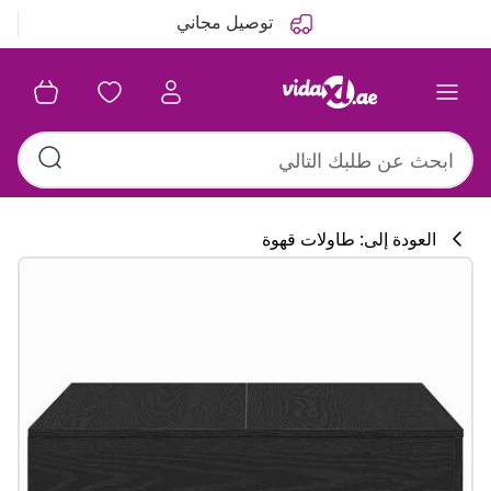
التالي
السابق
توصيل مجاني
العودة إلى: طاولات قهوة
تشكيلة المطبخ
#sharemevidaxl