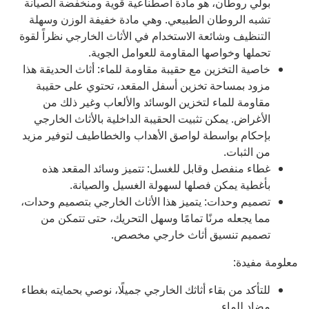
بولي روطان، هو مادة اصطناعية قوية ومنخفضة الصيانة
تشبه الروطان الطبيعي. وهي مادة خفيفة الوزن وسهلة
التنظيف وشائعة الاستخدام في الأثاث الخارجي نظراً لقوة
تحملها وخواصها المقاومة للعوامل الجوية.
خاصية التخزين مع حقيبة مقاومة للماء: أثاث الحديقة هذا
مزود بمساحة تخزين أسفل المقعد، تحتوي على حقيبة
مقاومة للماء لتخزين الوسائد والألعاب وغير ذلك من
الأغراض. يمكن تثبيت الحقيبة الداخلية بالأثاث الخارجي
بإحكام بواسطة لواصق الأهداب والخطاطيف لتوفير مزيد
من الثبات.
غطاء منفصل وقابل للغسل: تتميز وسائد المقعد هذه
بأغطية يمكن فصلها لسهولة الغسيل والصيانة.
تصميم وحدات: يتميز هذا الأثاث الخارجي بتصميم وحدات،
مما يجعله مرنًا تمامًا وسهل التحريك، حتى تتمكن من
تصميم تنسيق أثاث خارجي مخصص.
معلومة مفيدة:
للتأكد من بقاء أثاثك الخارجي جميلًا، نوصي بحمايته بغطاء
مضاد للماء.