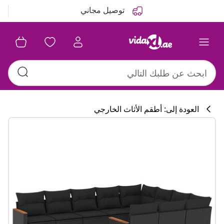
التالي
السابق
توصيل مجاني
العودة إلى: أطقم الأثاث الخارجي
تشكيلة المطبخ
#sharemevidaxl