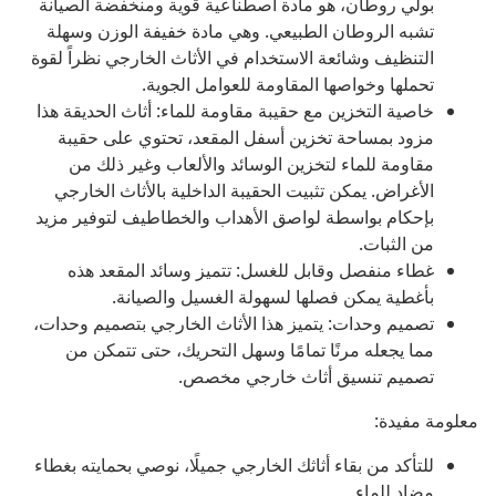
بولي روطان، هو مادة اصطناعية قوية ومنخفضة الصيانة
تشبه الروطان الطبيعي. وهي مادة خفيفة الوزن وسهلة
التنظيف وشائعة الاستخدام في الأثاث الخارجي نظراً لقوة
تحملها وخواصها المقاومة للعوامل الجوية.
خاصية التخزين مع حقيبة مقاومة للماء: أثاث الحديقة هذا
مزود بمساحة تخزين أسفل المقعد، تحتوي على حقيبة
مقاومة للماء لتخزين الوسائد والألعاب وغير ذلك من
الأغراض. يمكن تثبيت الحقيبة الداخلية بالأثاث الخارجي
بإحكام بواسطة لواصق الأهداب والخطاطيف لتوفير مزيد
من الثبات.
غطاء منفصل وقابل للغسل: تتميز وسائد المقعد هذه
بأغطية يمكن فصلها لسهولة الغسيل والصيانة.
تصميم وحدات: يتميز هذا الأثاث الخارجي بتصميم وحدات،
مما يجعله مرنًا تمامًا وسهل التحريك، حتى تتمكن من
تصميم تنسيق أثاث خارجي مخصص.
معلومة مفيدة:
للتأكد من بقاء أثاثك الخارجي جميلًا، نوصي بحمايته بغطاء
مضاد للماء.