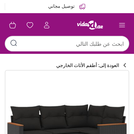
التالي
السابق
توصيل مجاني
العودة إلى: أطقم الأثاث الخارجي
تشكيلة المطبخ
#sharemevidaxl