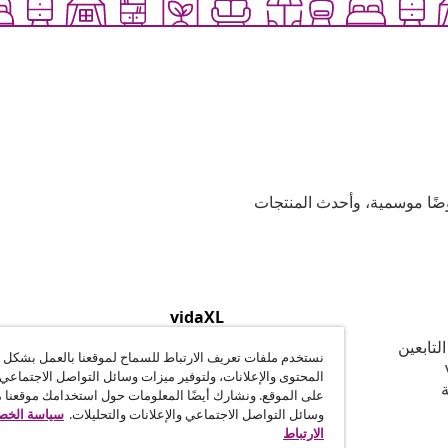
وعية، وعروضًا موسمية، وأحدث المنتجات
vidaXL
لتابعين
نبذة عن vidaXL
نستخدم ملفات تعريف الارتباط للسماح لموقعنا بالعمل بشكل
الشّروط والأحكام للبائعين على vidaXL
المحتوى والإعلانات، ولتوفير ميزات وسائل التواصل الاجتماعي 
ة
وثيقة الخصوصية وملفات تعريف الإ
على الموقع. ونشارك أيضًا المعلومات حول استخدامك موقعنا 
إعدادات ملف تعريف الارتباط
وسائل التواصل الاجتماعي والإعلانات والتحليلات.
سياسة الخصو
القواعد السلوكية
الارتباط