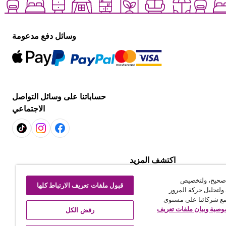
وسائل دفع مدعومة
حساباتنا على وسائل التواصل
الاجتماعي
اكتشف المزيد
التسوّق لكل غرفة
 صحيح، ولتخصيص
استكشف العروض
قبول ملفات تعريف الارتباط كلها
ولتحليل حركة المرور
رتباط
مع شركائنا على مستوى
صية وبيان ملفات تعريف
رفض الكل