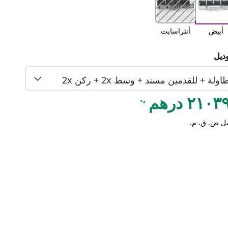
أبيض
أنثراسايت
وديل
اولة + للقدمين مسند + وسط 2x + ركن 2x
,.
٢١٠ درهم
ل ض. ق. م.