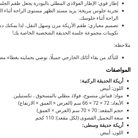
إطار قوي: الإطار الفولاذي المطلي بالبودرة يجعل طقم الجلسة
تجربة جلوس مريحة: يزيد مسند الظهر مستوى الراحة أثناء الج
الراحة أثناء جلوسك.
تصميم معياري: طقم الأريكة مرن وسهل النقل، لذا يمكنك دمجه
تكوينات مجموعة جلسة الحديقة الشخصية الخاصة بك!
ملاحظة:
للتأكد من بقاء أثاثك الخارجي جميلًا، نوصي بحمايته بغطاء مضا
المواصفات
أريكة الحديقة الركنية:
اللون: أبيض
مواد: قماش منسوج، فولاذ مطلي بالمسحوق ، تكستيلين
الأبعاد: 72 × 72 × 66 سم (العرض × العمق × الارتفاع)
حجم المقعد: 70 × 70 سم (العرض × العمق)
سعة التحميل القصوى (لكل مقعد): 110 كجم
أريكة حديقة وسطى:
اللون: أبيض