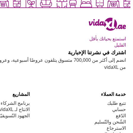
استمتع بحياتك بأقل
القليل
اشترك في نشرتنا الإخبارية
انضم إلى أكثر من 700,000 متسوق يتلقون عروضًا أسب
من vidaXL
خدمة العملاء
المشاريع
تتبع طلبك
برنامج الشركاء ا
حسابي
الانتاج لـ vidaXL
الدّفع
الجهود التّسويقيّ
الشّحن والتّسليم
الاسترجاع