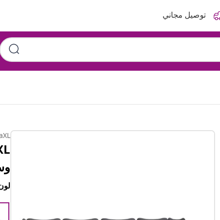
توصيل مجاني
aXL
وس
لون