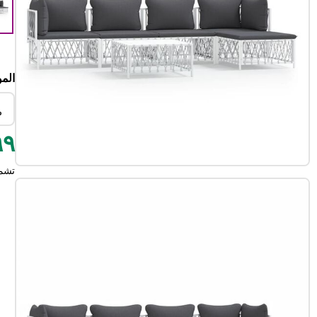
الم
ط
٣٩٩
تشم