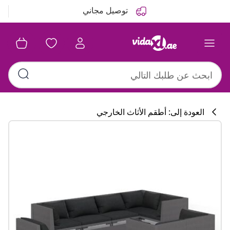
التالي
السابق
توصيل مجاني
العودة إلى: أطقم الأثاث الخارجي
تشكيلة المطبخ
#sharemevidaxl