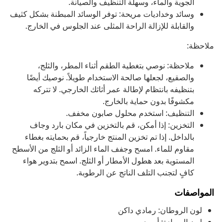
الجوية والماء، وسهلة التنظيف والصيانة.
وسائد وخداديات مريحة: توفر الوسائد المبطنة بشكل كثيف
والقابلة للإزالة الراحة المثلى عند الجلوس في الخارج.
ملاحظة:
ملاحظة: نوصي بتغطية الطقم أثناء المطر، والثلج،
والصقيع، لجعلها صالحة الاستخدام طويلاً. نوصيك أيضًا
بتنظيفه بانتظام لإطالة عمر أثاثك الخارجي. لا تتركه
مكشوفًا بدون حماية بالخارج.
التنظيف: استخدم محلول صابون مخفف.
التخزين: إذا أمكن، قم بالتخزين في مكان بارد وجاف
بالداخل. إذا تم تخزين المنتج خارجياً، قم بحمايته بغطاء
مقاوم للماء. امسح وجفف الماء الزائد أو الثلج من الأسطح
المستوية بعد هطول الأمطار أو الثلج. اسمح بتدوير هواء
كافٍ لتجنب التلف الناتج عن الرطوبة.
المواصفات
لون الروطان: رمادي داكن