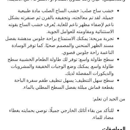
خشب ساج صلب: خشب الساج الصلب مادة طبيعية
جميلة. لقد تم معالجته، وتجفيفه بالفرن ثم صنفرته بشكل
ناعم لإضفاء مظهر ناعم للغاية. يُعرف خشب الساج بقوته
الاستثنائية ومقاومته للعوامل الجوية.
تجربة مريحة: يمكنك الاستمتاع براحة جلوس مدهشة بفضل
مسند الظهر المنحني والمصمم صحيًا. كما توفر الوسادة
الناعمة راحة جلوس قصوي.
سطح طاولة واسع: توفر لك طاولة الطعام الخشبية سطح
طاولة واسع. يمكنك وضع الوجبات الخفيفة والمشروبات
والديكورات المفضلة لديك.
سطح سهل التنظيف: يسهل تنظيف طقم سفرة الباحة
بقطعة قماش مبللة بفضل السطح المطلي بالماء.
من الجيد ان تعلم:
للتأكد من بقاء أثاثك الخارجي جميلًا، نوصي بحمايته بغطاء
مضاد للماء.
المواصفات