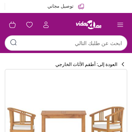
التالي
السابق
توصيل مجاني
العودة إلى: أطقم الأثاث الخارجي
تشكيلة المطبخ
#sharemevidaxl