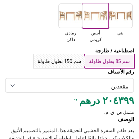
بني
أبيض
رمادي
كريمي
داكن
اصطناعية / طازجة
سم 85 بطول طاولة
سم 150 بطول طاولة
رقم الأصناف
مقعدين
,.
٢٠٤٣٩٩ درهم
تشمل ض. ق. م.
الوصف
يعد طقم السفرة الخشبي للحديقة هذا، المتميز بالتصميم الأنيق
والكلاسيكي، خيارًا رائعًا لتناول الطعام أو الاسترخاء في الحديقة.