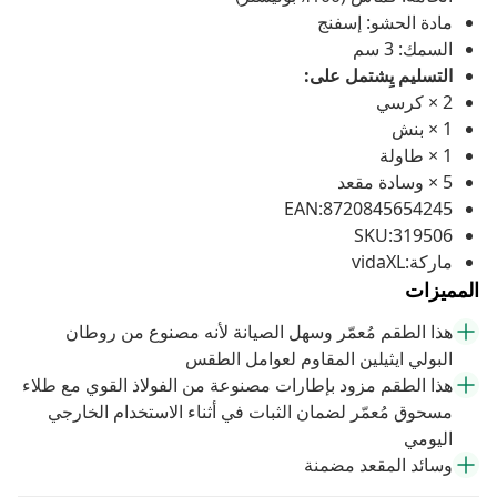
مادة الحشو: إسفنج
السمك: 3 سم
التسليم يِشتمل على:
2 × كرسي
1 × بنش
1 × طاولة
5 × وسادة مقعد
EAN:8720845654245
SKU:319506
ماركة:vidaXL
المميزات
هذا الطقم مُعمّر وسهل الصيانة لأنه مصنوع من روطان
البولي ايثيلين المقاوم لعوامل الطقس
هذا الطقم مزود بإطارات مصنوعة من الفولاذ القوي مع طلاء
مسحوق مُعمّر لضمان الثبات في أثناء الاستخدام الخارجي
اليومي
وسائد المقعد مضمنة