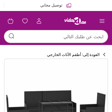
التالي
السابق
توصيل مجاني
العودة إلى: أطقم الأثاث الخارجي
تشكيلة المطبخ
#sharemevidaxl