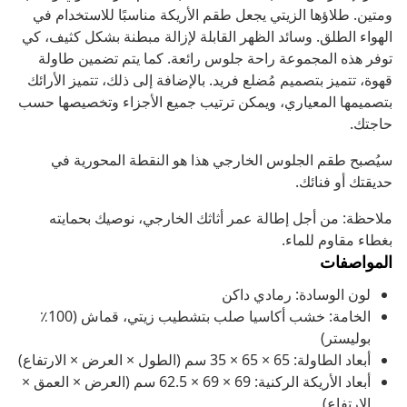
ومتين. طلاؤها الزيتي يجعل طقم الأريكة مناسبًا للاستخدام في
الهواء الطلق. وسائد الظهر القابلة لإزالة مبطنة بشكل كثيف، كي
توفر هذه المجموعة راحة جلوس رائعة. كما يتم تضمين طاولة
قهوة، تتميز بتصميم مُضلع فريد. بالإضافة إلى ذلك، تتميز الأرائك
بتصميمها المعياري، ويمكن ترتيب جميع الأجزاء وتخصيصها حسب
حاجتك.
سيُصبح طقم الجلوس الخارجي هذا هو النقطة المحورية في
حديقتك أو فنائك.
ملاحظة: من أجل إطالة عمر أثاثك الخارجي، نوصيك بحمايته
بغطاء مقاوم للماء.
المواصفات
لون الوسادة: رمادي داكن
الخامة: خشب أكاسيا صلب بتشطيب زيتي، قماش (100٪
بوليستر)
أبعاد الطاولة: 65 × 65 × 35 سم (الطول × العرض × الارتفاع)
أبعاد الأريكة الركنية: 69 × 69 × 62.5 سم (العرض × العمق ×
الارتفاع)