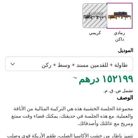
رمادي
كريمي
داكن
الموديل
طاولة + للقدمين مسند + وسط + ركن
,.
١٥٢١٩٩ درهم
تشمل ض. ق. م.
الوصف
مجموعة الجلسة الخشبية هذه هي التركيبة المثالية من الأناقة
والعملية. مع هذه الجلسة في حديقتك، يمكنك قضاء وقت ممتع
ومريح مع عائلتك وأصدقائك.
تتميز بإطار من خشب الأكاسيا الصلب، طقم الأريكة قوي وصلب