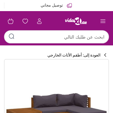
التالي
السابق
توصيل مجاني
العودة إلى: أطقم الأثاث الخارجي
تشكيلة المطبخ
#sharemevidaxl